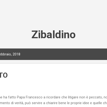
Passa ai contenuti principali
Zibaldino
ebbraio, 2018
TO
e ha fatto Papa Francesco a ricordare che litigare non è peccato, no
ento di verità, può servire a chiarire bene le proprie idee e quelle 