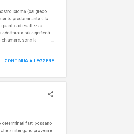
nostro idioma (dal greco
'elemento predominante è la
are quanto ad esattezza
i adattarsi a più significati
o chiamare, sono le
ini più comuni. Cappello
campo, possono dare l'idea
CONTINUA A LEGGERE
tracce di un delitto efferato
go, casacca e casco da
he determinati fatti possano
ni che si ritengono provenire