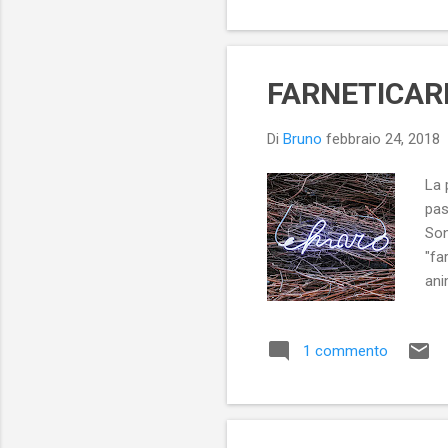
ari
dal
FARNETICAR
Di
Bruno
febbraio 24, 2018
La 
pas
Son
"fa
ani
sci
sem
1 commento
est
inc
un 