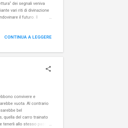
tura" dei segnali veniva
te vari riti di divinazione
ndovinare il futuro. Il
 indovini ed i suoi riti di
'islamismo hanno bandito
CONTINUA A LEGGERE
arbarie. Ciononostante la
nfestante. Oggi la
ie...
debbono convivere e
arebbe vuota. Al contrario
, sarebbe bel
, quella del carro trainato
le tenerli allo stesso passo,