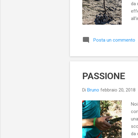
da 
eff
all'
fen
div
Posta un commento
que
sup
sup
PASSIONE
Di
Bruno
febbraio 20, 2018
Noi
con
una
sco
da 