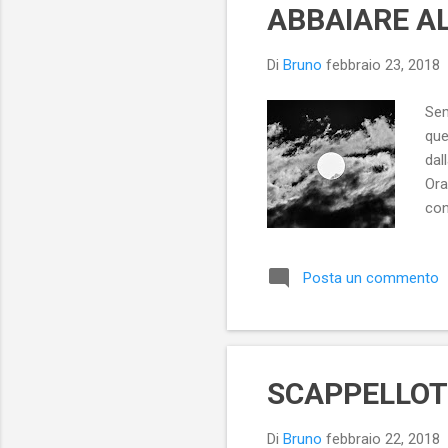
ABBAIARE A
Di
Bruno
febbraio 23, 2018
Sem
que
dal
Ora
con
per
inf
Posta un commento
si 
via
ten
SCAPPELLO
Di
Bruno
febbraio 22, 2018