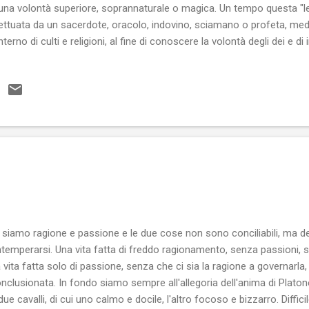
una volontà superiore, soprannaturale o magica. Un tempo questa "let
ettuata da un sacerdote, oracolo, indovino, sciamano o profeta, median
interno di culti e religioni, al fine di conoscere la volontà degli dei e di i
omeno era diffuso nelle religioni primitive ed ogni religione aveva i suoi
inazione. Le tre religioni monoteiste, l'ebraismo, il cristianesimo e l
ste pratiche ed hanno rinnegato la superstizione, come residuo di b
erstizione rinasce continuamente in ogni ambiente come una pianta i
erstizione sta alla religione come certe cure alternative stanno alla sc
 siamo ragione e passione e le due cose non sono conciliabili, ma 
temperarsi. Una vita fatta di freddo ragionamento, senza passioni, s
 vita fatta solo di passione, senza che ci sia la ragione a governarla
nclusionata. In fondo siamo sempre all'allegoria dell'anima di Platone
due cavalli, di cui uno calmo e docile, l'altro focoso e bizzarro. Diffici