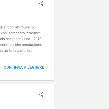
li antichi attribuivano
 essi sarebbero infastiditi
farla spegnere. Luna - 2013
si fenomeni che constatiamo
amo la luna storta",
o animale, venisse
 di luna piena – a saperlo –
CONTINUA A LEGGERE
unati se, girando lungo una
pettrale che rischiara le
antrop...