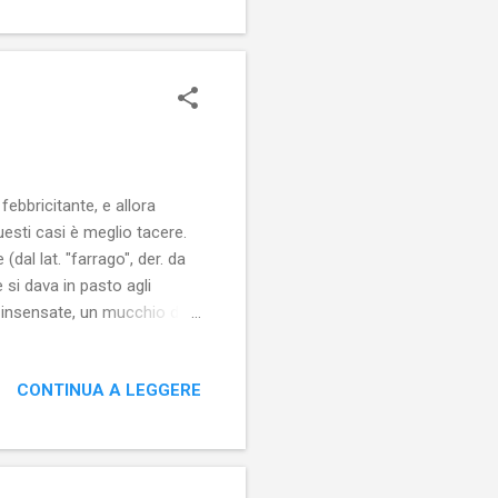
 fanfaluche si distinguono
asseri...
ebbricitante, e allora
uesti casi è meglio tacere.
(dal lat. "farrago", der. da
e si dava in pasto agli
e insensate, un mucchio di
agna elettorale, alla quale
ori, sta a guardare,
CONTINUA A LEGGERE
delle elezioni politiche più
tta la campagna, ma è stato