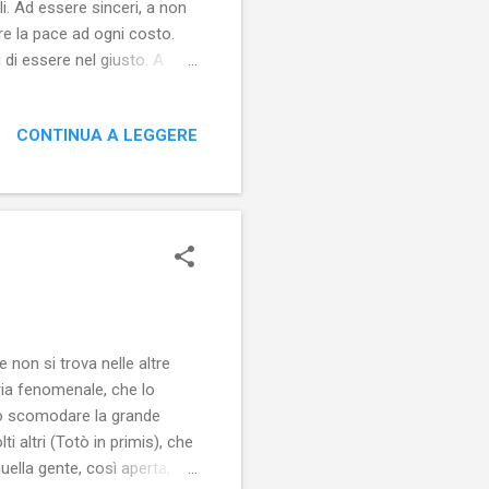
i. Ad essere sinceri, a non
ere la pace ad ogni costo.
di essere nel giusto. A
insoddisfazione e di rivalsa,
 (S. Stefano di Sessanio AQ)
CONTINUA A LEGGERE
er il risentimento, la
re rancore è peccato.
orta aperta per ulter...
 non si trova nelle altre
ria fenomenale, che lo
io scomodare la grande
ti altri (Totò in primis), che
uella gente, così aperta,