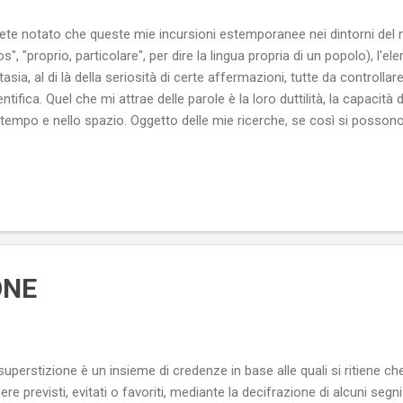
ete notato che queste mie incursioni estemporanee nei dintorni del 
ios", "proprio, particolare", per dire la lingua propria di un popolo), l
tasia, al di là della seriosità di certe affermazioni, tutte da controll
entifica. Quel che mi attrae delle parole è la loro duttilità, la capacità d
 tempo e nello spazio. Oggetto delle mie ricerche, se così si posson
iosità, le rarità e le stravaganze, che si possono trovare fin nei term
lizzato da Grazia Vuillermoz (Aosta) - 2016 I miei sforzi in questo 
certe figure di un tempo, quali il detective alla Sherlock Holmes, sulle 
ato di una lente di ingrandimento, oppure far pensare all'entomolo
loratore che, con un retino acchiappafarfalle, insegue per prat...
ONE
superstizione è un insieme di credenze in base alle quali si ritiene c
ere previsti, evitati o favoriti, mediante la decifrazione di alcuni seg