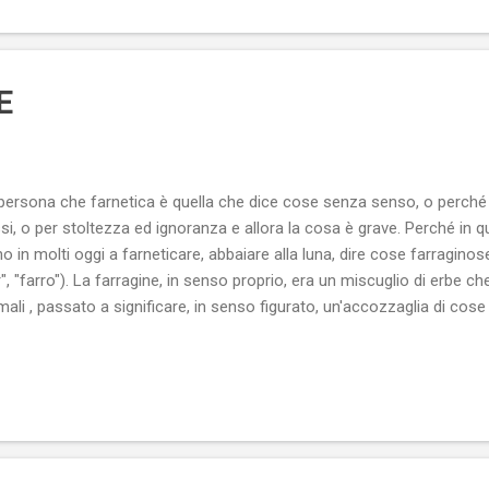
a, che, in breve, scoppiano e si disperdono, come bolle di sapone. Le
le bugie perché, mentre queste ultime sono affermazioni dolose, che 
E
persona che farnetica è quella che dice cose senza senso, o perché f
si, o per stoltezza ed ignoranza e allora la cosa è grave. Perché in q
o in molti oggi a farneticare, abbaiare alla luna, dire cose farraginose 
r", "farro"). La farragine, in senso proprio, era un miscuglio di erbe ch
mali , passato a significare, in senso figurato, un'accozzaglia di cos
occhezze. Ne abbiamo sentite a profusione in questa sciagurata camp
bra che tutti partecipino per gioco, mentre la maggioranza degli elett
errefatta. Molte ne sentiremo ancora, prima del 4 marzo, data fatidica 
erte della recente storia nazionale. Non si è parlato di politica, in tu
continuo rimbeccarsi l'un l'altro e tante belle parole,...