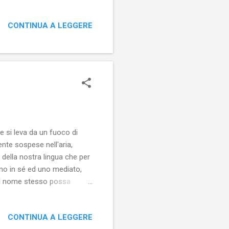
rangiare, nel bene e nel male
 della scaltrezza che è al
CONTINUA A LEGGERE
ali). Tarsia marmorea (Duomo
 sono vere ed effettive. La
he si leva da un fuoco di
nte sospese nell'aria,
della nostra lingua che per
no in sé ed uno mediato,
e il nome stesso possa
o di Campoosto (AQ) - 2010
" che vuol dire "bolla
CONTINUA A LEGGERE
che dicono cose campate in