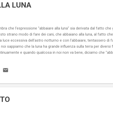
LLA LUNA
bra che l'espressione "abbaiare alla luna" sia derivata dal fatto che g
sto strano modo di fare dei cani, che abbaiano alla luna, al fatto che
la luce eccessiva dell'astro notturno e con l'abbaiare, tentassero di 
 noi sappiamo che la luna ha grande influenza sulla terra per diver
tinuamente e quando qualcosa in noi non va bene, diciamo che "abbi
tanto non ci sarebbe nulla di strano se anche questo comportament
luenzato da questa forza misteriosa. Non è un mistero che nelle notti
può assistere a dei prodigi che nemmeno te lo aspetti. Già siamo fort
 deserta o un sentiero di campagna, ad ora inoltrata, con quella luce s
ebre dall'alto ma addensa le ombre sulla terra, non incontriamo un lic
TTO