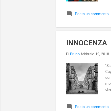
ma 
dol
Posta un commento
tut
ho 
ave
INNOCENZA
Di
Bruno
febbraio 19, 2018
"Si
Cay
con
mom
che
ese
Alc
Posta un commento
que