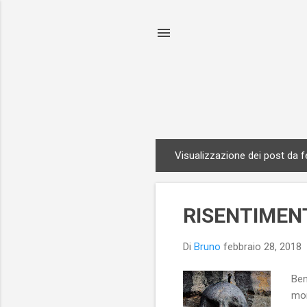
Visualizzazione dei post da f
P
o
s
RISENTIMEN
t
Di
Bruno
febbraio 28, 2018
Ben
mom