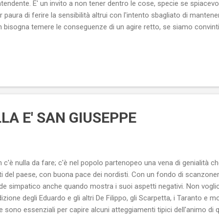
tendente. E' un invito a non tener dentro le cose, specie se spiacevol
r paura di ferire la sensibilità altrui con l'intento sbagliato di manten
 bisogna temere le conseguenze di un agire retto, se siamo convinti 
te litigare è l'occasione buona per non lasciare marcire sentimenti di 
 si portano dentro per non aver chiarito la propria posizione. Fregio
012 Se si parla chiaro, non resta spazio per i fraintendimenti e quindi p
lera, quel nodo che rimane dentro e cova sordamente. Invece, serba
anere con la netta sensazione di qualcosa di inconcluso, lasciare la p
LA E' SAN GIUSEPPE
 c'è nulla da fare; c'è nel popolo partenopeo una vena di genialità che
ti del paese, con buona pace dei nordisti. Con un fondo di scanzone
de simpatico anche quando mostra i suoi aspetti negativi. Non vogl
dizione degli Eduardo e gli altri De Filippo, gli Scarpetta, i Taranto e mol
e sono essenziali per capire alcuni atteggiamenti tipici dell'animo di q