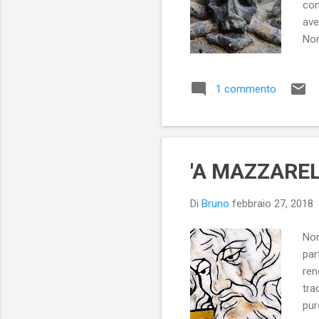
con
ave
Non
vol
che
1 commento
- 2
col
Rim
'A MAZZAREL
Di
Bruno
febbraio 27, 2018
Non
par
ren
tra
pur