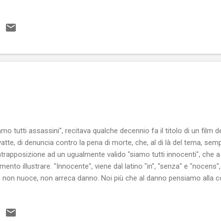
è l'unico modo di procedere. La passione è tutto e il contrario di tu
ore o un grande piacere. Ci rende più forti, perché per soddisfare un
to e diventiamo arditi, anzi temerari, avventati, addirittura pazzi; ci re
appena detto e per il fatto che nutrire una passione per una certa pe
re una particolare sensibilità per essa e questo ci rende vulnerabili. Do
amo tutti assassini", recitava qualche decennio fa il titolo di un film 
atte, di denuncia contro la pena di morte, che, al di là del tema, sempr
trapposizione ad un ugualmente valido "siamo tutti innocenti", che 
ento illustrare. "Innocente", viene dal latino "in", "senza" e "nocens",
 non nuoce, non arreca danno. Noi più che al danno pensiamo alla col
nti da colpa. L'eventuale danno è valutato a parte. Lo stato di innoc
une religioni e la cristiana in particolare, affermano invece che l'uo
lla del peccato originale, commesso dal nostro progenitore Adamo, 