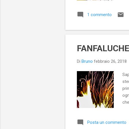
gen
(st
1 commento
lim
di 
fat
FANFALUCH
Di
Bruno
febbraio 26, 2018
Sap
ste
pri
ogn
che
spa
(Le
Posta un commento
d'a