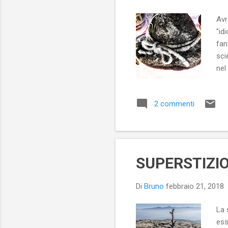
Avr
"id
fan
sci
nel
cur
rea
2 commenti
di 
arm
esp
SUPERSTIZI
Di
Bruno
febbraio 21, 2018
La 
ess