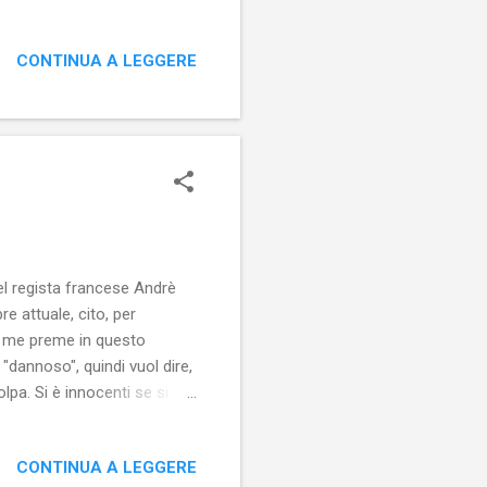
tto. Può essere o un grande
a passione, siamo disposti a
CONTINUA A LEGGERE
nde più deboli per quello che
rsona o cosa, vuol dire
ve c'è del tenero,...
del regista francese Andrè
e attuale, cito, per
a me preme in questo
 "dannoso", quindi vuol dire,
pa. Si è innocenti se si è
enza è innato nell'uomo.
mo nasce già con una colpa,
CONTINUA A LEGGERE
trasgredendo al volere di