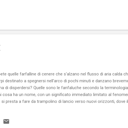
uina, ricca di umanità e di un'inventiva senza pari, l'arte di sapersi ar
iamo comunque parlando della gente comune e anche il male, è quello
ite della legalità, mai quello canagliesco delle organizzazioni crimin
Siena - 2012) Sono una giocosità e una gioiosità quasi infantili, tanto
idica sfaticataggine, tante volte richiamata da essere ormai un ...
E
ete quelle farfalline di cenere che s'alzano nel flusso di aria calda c
rpi destinato a spegnersi nell'arco di pochi minuti e danzano breveme
ma di disperdersi? Quelle sono le fanfaluche secondo la terminologia 
i cosa ha un nome, con un significato immediato limitato al fenome
 si presta a fare da trampolino di lancio verso nuovi orizzonti, dov
ziare in un ambito concettuale molto più vasto. Accampati sul Lag
o aveva 4 anni) Fanfaluca è una parola che viene dal greco "pompholix
ria". E bolle d'aria sono le balle affermate da gradassi e fanfaroni, 