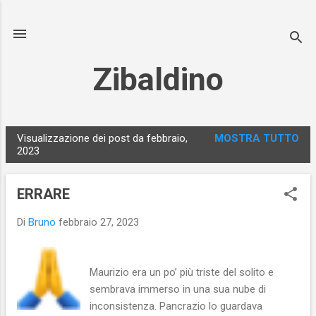
Passa ai contenuti principali
Zibaldino
Visualizzazione dei post da febbraio,
MOSTRA TUTTO
P
2023
o
s
ERRARE
t
Di
Bruno
febbraio 27, 2023
Maurizio era un po’ più triste del solito e
sembrava immerso in una sua nube di
inconsistenza. Pancrazio lo guardava