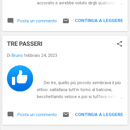
accorato e avrebbe voluto dirgli qualcosa di
bello per tirarlo un po’ su. Errare Humanum…
accennò il Maestro in tono mesto e l’allievo
CONTINUA A LEGGERE
Posta un commento
colse l’occasione per aprir bocca con
l‘intento di sollevarlo, dicendo: Io una volta
ho errato camminando. E lo guardò negli
TRE PASSERI
occhi, in cerca di un segno di consenso.
Maurizio, invece, lo guardava senza vederlo,
Di
Bruno
febbraio 24, 2023
il suo sguardo era oltre. Mi lasci finire la
frase, accennò per quanto possibile,
garbato, o ...
Dei tre, quello più piccolo sembrava il più
attivo: saltellava tutt’in torno al balcone,
becchettando veloce e poi si tuffava nella
chioma folta dell’albero, come un proiettile,
che neanche lo vedevi. E così poco dopo,
CONTINUA A LEGGERE
Posta un commento
quando si proiettava fuori di getto ed eccolo
ancora lì, con gli altri due, che pacifici,