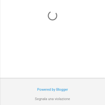
n
t
i
Powered by Blogger
Segnala una violazione