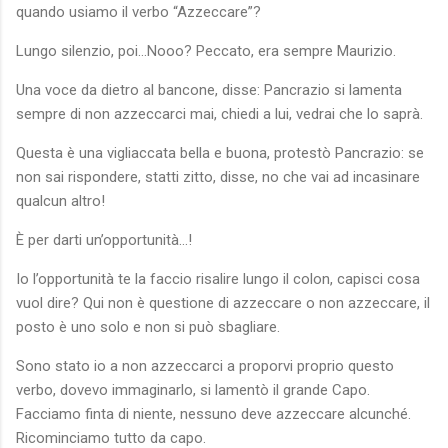
quando usiamo il verbo “Azzeccare”?
Lungo silenzio, poi…Nooo? Peccato, era sempre Maurizio.
Una voce da dietro al bancone, disse: Pancrazio si lamenta
sempre di non azzeccarci mai, chiedi a lui, vedrai che lo saprà.
Questa è una vigliaccata bella e buona, protestò Pancrazio: se
non sai rispondere, statti zitto, disse, no che vai ad incasinare
qualcun altro!
È per darti un’opportunità…!
Io l’opportunità te la faccio risalire lungo il colon, capisci cosa
vuol dire? Qui non è questione di azzeccare o non azzeccare, il
posto è uno solo e non si può sbagliare.
Sono stato io a non azzeccarci a proporvi proprio questo
verbo, dovevo immaginarlo, si lamentò il grande Capo.
Facciamo finta di niente, nessuno deve azzeccare alcunché.
Ricominciamo tutto da capo.