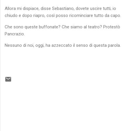
Allora mi dispiace, disse Sebastiano, dovete uscire tutti; io
chiudo e dopo riapro, così posso ricominciare tutto da capo.
Che sono queste buffonate? Che siamo al teatro? Protestò
Pancrazio.
Nessuno di noi, oggi, ha azzeccato il senso di questa parola.
C
o
m
m
e