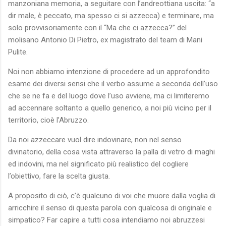
manzoniana memoria, a seguitare con l’andreottiana uscita: “a
dir male, è peccato, ma spesso ci si azzecca) e terminare, ma
solo provvisoriamente con il “Ma che ci azzecca?” del
molisano Antonio Di Pietro, ex magistrato del team di Mani
Pulite.
Noi non abbiamo intenzione di procedere ad un approfondito
esame dei diversi sensi che il verbo assume a seconda dell’uso
che se ne fa e del luogo dove l’uso avviene, ma ci limiteremo
ad accennare soltanto a quello generico, a noi più vicino per il
territorio, cioè l’Abruzzo.
Da noi azzeccare vuol dire indovinare, non nel senso
divinatorio, della cosa vista attraverso la palla di vetro di maghi
ed indovini, ma nel significato più realistico del cogliere
l’obiettivo, fare la scelta giusta.
A proposito di ciò, c’è qualcuno di voi che muore dalla voglia di
arricchire il senso di questa parola con qualcosa di originale e
simpatico? Far capire a tutti cosa intendiamo noi abruzzesi