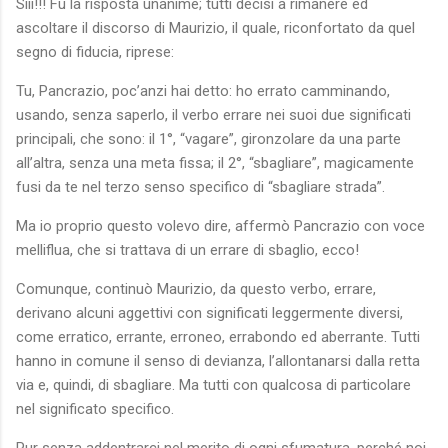
Sììì!!! Fu la risposta unanime; tutti decisi a rimanere ed
ascoltare il discorso di Maurizio, il quale, riconfortato da quel
segno di fiducia, riprese:
Tu, Pancrazio, poc’anzi hai detto: ho errato camminando,
usando, senza saperlo, il verbo errare nei suoi due significati
principali, che sono: il 1°, “vagare”, gironzolare da una parte
all’altra, senza una meta fissa; il 2°, “sbagliare”, magicamente
fusi da te nel terzo senso specifico di “sbagliare strada”.
Ma io proprio questo volevo dire, affermò Pancrazio con voce
melliflua, che si trattava di un errare di sbaglio, ecco!
Comunque, continuò Maurizio, da questo verbo, errare,
derivano alcuni aggettivi con significati leggermente diversi,
come erratico, errante, erroneo, errabondo ed aberrante. Tutti
hanno in comune il senso di devianza, l’allontanarsi dalla retta
via e, quindi, di sbagliare. Ma tutti con qualcosa di particolare
nel significato specifico.
Pur senza addentrarci nel merito di ogni sfumatura, perché noi