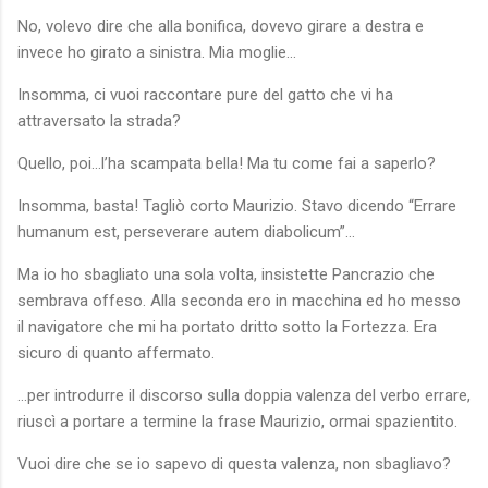
No, volevo dire che alla bonifica, dovevo girare a destra e
invece ho girato a sinistra. Mia moglie…
Insomma, ci vuoi raccontare pure del gatto che vi ha
attraversato la strada?
Quello, poi…l’ha scampata bella! Ma tu come fai a saperlo?
Insomma, basta! Tagliò corto Maurizio. Stavo dicendo “Errare
humanum est, perseverare autem diabolicum”…
Ma io ho sbagliato una sola volta, insistette Pancrazio che
sembrava offeso. Alla seconda ero in macchina ed ho messo
il navigatore che mi ha portato dritto sotto la Fortezza. Era
sicuro di quanto affermato.
…per introdurre il discorso sulla doppia valenza del verbo errare,
riuscì a portare a termine la frase Maurizio, ormai spazientito.
Vuoi dire che se io sapevo di questa valenza, non sbagliavo?