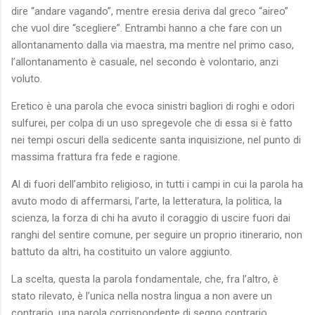
dire “andare vagando”, mentre eresia deriva dal greco “aireo”
che vuol dire “scegliere”. Entrambi hanno a che fare con un
allontanamento dalla via maestra, ma mentre nel primo caso,
l’allontanamento è casuale, nel secondo è volontario, anzi
voluto.
Eretico è una parola che evoca sinistri bagliori di roghi e odori
sulfurei, per colpa di un uso spregevole che di essa si è fatto
nei tempi oscuri della sedicente santa inquisizione, nel punto di
massima frattura fra fede e ragione.
Al di fuori dell’ambito religioso, in tutti i campi in cui la parola ha
avuto modo di affermarsi, l’arte, la letteratura, la politica, la
scienza, la forza di chi ha avuto il coraggio di uscire fuori dai
ranghi del sentire comune, per seguire un proprio itinerario, non
battuto da altri, ha costituito un valore aggiunto.
La scelta, questa la parola fondamentale, che, fra l’altro, è
stato rilevato, è l’unica nella nostra lingua a non avere un
contrario, una parola corrispondente di segno contrario.