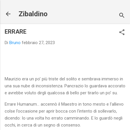
Passa ai contenuti principali
Zibaldino
ERRARE
Di
Bruno
febbraio 27, 2023
Maurizio era un po’ più triste del solito e sembrava immerso in
una sua nube di inconsistenza. Pancrazio lo guardava accorato
e avrebbe voluto dirgli qualcosa di bello per tirarlo un po’ su.
Errare Humanum… accennò il Maestro in tono mesto e l’allievo
colse l’occasione per aprir bocca con l‘intento di sollevarlo,
dicendo: Io una volta ho errato camminando. E lo guardò negli
occhi, in cerca di un segno di consenso.