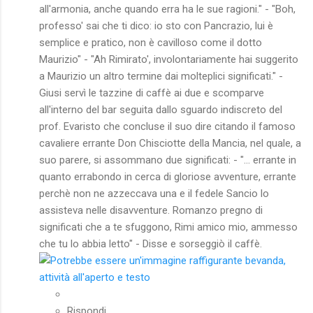
all'armonia, anche quando erra ha le sue ragioni." - "Boh,
professo' sai che ti dico: io sto con Pancrazio, lui è
semplice e pratico, non è cavilloso come il dotto
Maurizio" - "Ah Rimirato', involontariamente hai suggerito
a Maurizio un altro termine dai molteplici significati." -
Giusi servì le tazzine di caffè ai due e scomparve
all'interno del bar seguita dallo sguardo indiscreto del
prof. Evaristo che concluse il suo dire citando il famoso
cavaliere errante Don Chisciotte della Mancia, nel quale, a
suo parere, si assommano due significati: - "... errante in
quanto errabondo in cerca di gloriose avventure, errante
perchè non ne azzeccava una e il fedele Sancio lo
assisteva nelle disavventure. Romanzo pregno di
significati che a te sfuggono, Rimi amico mio, ammesso
che tu lo abbia letto" - Disse e sorseggiò il caffè.
Rispondi