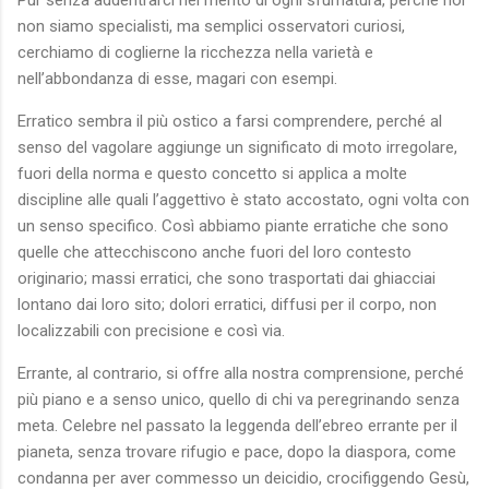
non siamo specialisti, ma semplici osservatori curiosi,
cerchiamo di coglierne la ricchezza nella varietà e
nell’abbondanza di esse, magari con esempi.
Erratico sembra il più ostico a farsi comprendere, perché al
senso del vagolare aggiunge un significato di moto irregolare,
fuori della norma e questo concetto si applica a molte
discipline alle quali l’aggettivo è stato accostato, ogni volta con
un senso specifico. Così abbiamo piante erratiche che sono
quelle che attecchiscono anche fuori del loro contesto
originario; massi erratici, che sono trasportati dai ghiacciai
lontano dai loro sito; dolori erratici, diffusi per il corpo, non
localizzabili con precisione e così via.
Errante, al contrario, si offre alla nostra comprensione, perché
più piano e a senso unico, quello di chi va peregrinando senza
meta. Celebre nel passato la leggenda dell’ebreo errante per il
pianeta, senza trovare rifugio e pace, dopo la diaspora, come
condanna per aver commesso un deicidio, crocifiggendo Gesù,