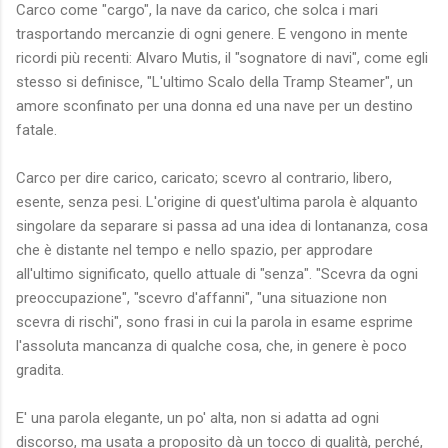
Carco come "cargo", la nave da carico, che solca i mari
trasportando mercanzie di ogni genere. E vengono in mente
ricordi più recenti: Alvaro Mutis, il "sognatore di navi", come egli
stesso si definisce, "L'ultimo Scalo della Tramp Steamer", un
amore sconfinato per una donna ed una nave per un destino
fatale.
Carco per dire carico, caricato; scevro al contrario, libero,
esente, senza pesi. L'origine di quest'ultima parola è alquanto
singolare da separare si passa ad una idea di lontananza, cosa
che è distante nel tempo e nello spazio, per approdare
all'ultimo significato, quello attuale di "senza". "Scevra da ogni
preoccupazione", "scevro d'affanni", "una situazione non
scevra di rischi", sono frasi in cui la parola in esame esprime
l'assoluta mancanza di qualche cosa, che, in genere è poco
gradita.
E' una parola elegante, un po' alta, non si adatta ad ogni
discorso, ma usata a proposito dà un tocco di qualità, perché,