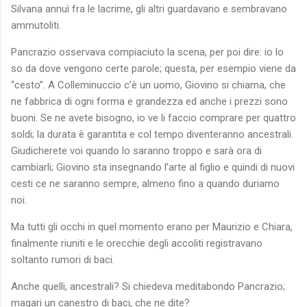
Silvana annuì fra le lacrime, gli altri guardavano e sembravano
ammutoliti.
Pancrazio osservava compiaciuto la scena, per poi dire: io lo
so da dove vengono certe parole; questa, per esempio viene da
“cesto”. A Colleminuccio c’è un uomo, Giovino si chiama, che
ne fabbrica di ogni forma e grandezza ed anche i prezzi sono
buoni. Se ne avete bisogno, io ve li faccio comprare per quattro
soldi; la durata è garantita e col tempo diventeranno ancestrali.
Giudicherete voi quando lo saranno troppo e sarà ora di
cambiarli; Giovino sta insegnando l’arte al figlio e quindi di nuovi
cesti ce ne saranno sempre, almeno fino a quando duriamo
noi.
Ma tutti gli occhi in quel momento erano per Maurizio e Chiara,
finalmente riuniti e le orecchie degli accoliti registravano
soltanto rumori di baci.
Anche quelli, ancestrali? Si chiedeva meditabondo Pancrazio;
magari un canestro di baci, che ne dite?