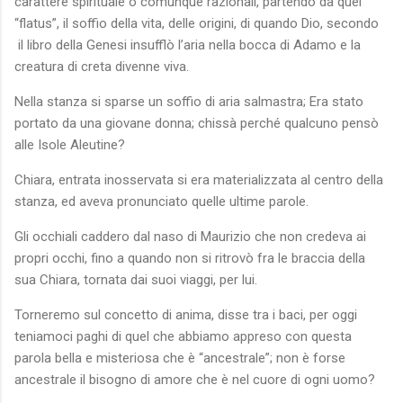
carattere spirituale o comunque razionali, partendo da quel
“flatus”, il soffio della vita, delle origini, di quando Dio, secondo
il libro della Genesi insufflò l’aria nella bocca di Adamo e la
creatura di creta divenne viva.
Nella stanza si sparse un soffio di aria salmastra; Era stato
portato da una giovane donna; chissà perché qualcuno pensò
alle Isole Aleutine?
Chiara, entrata inosservata si era materializzata al centro della
stanza, ed aveva pronunciato quelle ultime parole.
Gli occhiali caddero dal naso di Maurizio che non credeva ai
propri occhi, fino a quando non si ritrovò fra le braccia della
sua Chiara, tornata dai suoi viaggi, per lui.
Torneremo sul concetto di anima, disse tra i baci, per oggi
teniamoci paghi di quel che abbiamo appreso con questa
parola bella e misteriosa che è “ancestrale”; non è forse
ancestrale il bisogno di amore che è nel cuore di ogni uomo?