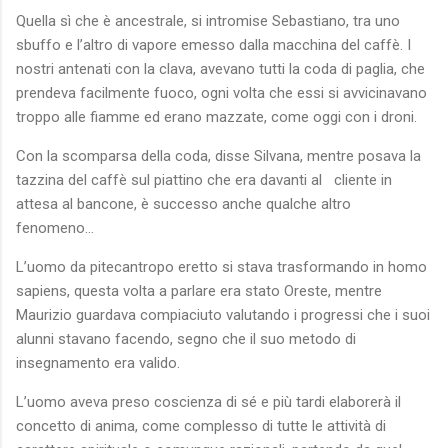
Quella sì che è ancestrale, si intromise Sebastiano, tra uno
sbuffo e l’altro di vapore emesso dalla macchina del caffè. I
nostri antenati con la clava, avevano tutti la coda di paglia, che
prendeva facilmente fuoco, ogni volta che essi si avvicinavano
troppo alle fiamme ed erano mazzate, come oggi con i droni.
Con la scomparsa della coda, disse Silvana, mentre posava la
tazzina del caffè sul piattino che era davanti al
cliente in
attesa al bancone, è successo anche qualche altro
fenomeno…
L’uomo da pitecantropo eretto si stava trasformando in homo
sapiens, questa volta a parlare era stato Oreste, mentre
Maurizio guardava compiaciuto valutando i progressi che i suoi
alunni stavano facendo, segno che il suo metodo di
insegnamento era valido.
L’uomo aveva preso coscienza di sé e più tardi elaborerà il
concetto di anima, come complesso di tutte le attività di