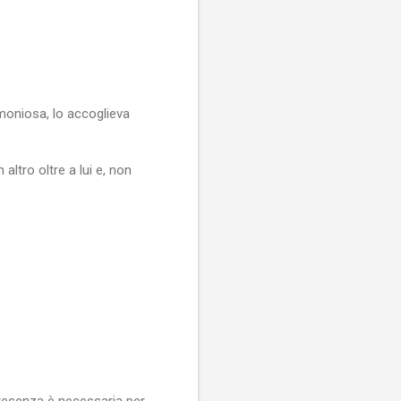
moniosa, lo accoglieva
altro oltre a lui e, non
presenza è necessaria per