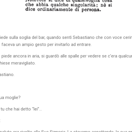
de sulla soglia del bar, quando sentì Sebastiano che con voce ceri
 faceva un ampio gesto per invitarlo ad entrare.
piede ancora in aria, si guardò alle spalle per vedere se c’era qualcun 
iese meravigliato.
astiano.
sua moglie?
tu che hai detto “lei”…
:
 saluto era rivolto alla Sua Signoria. La stavamo aspettando, la sua 