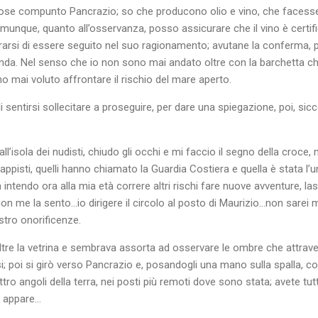
pose compunto Pancrazio; so che producono olio e vino, che facesse
unque, quanto all’osservanza, posso assicurare che il vino è certif
rarsi di essere seguito nel suo ragionamento; avutane la conferma, 
ponda. Nel senso che io non sono mai andato oltre con la barchetta 
o mai voluto affrontare il rischio del mare aperto.
 sentirsi sollecitare a proseguire, per dare una spiegazione, poi, si
all’isola dei nudisti, chiudo gli occhi e mi faccio il segno della croce
rappisti, quelli hanno chiamato la Guardia Costiera e quella è stata l’
intendo ora alla mia età correre altri rischi fare nuove avventure, l
 non me la sento…io dirigere il circolo al posto di Maurizio…non sare
ostro onorificenze.
ltre la vetrina e sembrava assorta ad osservare le ombre che attraver
; poi si girò verso Pancrazio e, posandogli una mano sulla spalla, com
tro angoli della terra, nei posti più remoti dove sono stata; avete tutt
e appare…