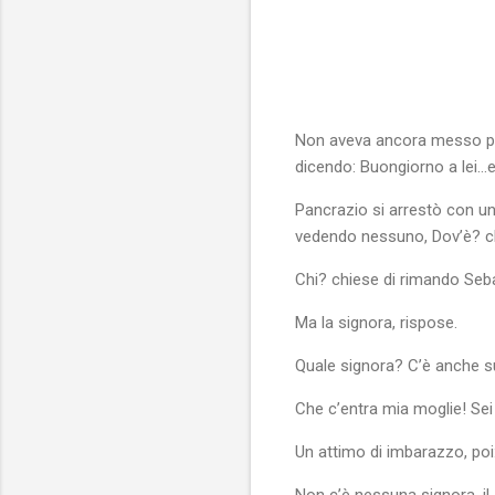
Non aveva ancora messo pie
dicendo: Buongiorno a lei…e
Pancrazio si arrestò con un 
vedendo nessuno, Dov’è? ch
Chi? chiese di rimando Seb
Ma la signora, rispose.
Quale signora? C’è anche 
Che c’entra mia moglie! Sei 
Un attimo di imbarazzo, poi
Non c’è nessuna signora, il