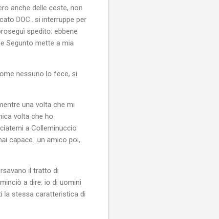
ro anche delle ceste, non
icato DOC…si interruppe per
proseguì spedito: ebbene
che Segunto mette a mia
ccome nessuno lo fece, si
, mentre una volta che mi
unica volta che ho
asciatemi a Colleminuccio
i mai capace…un amico poi,
savano il tratto di
inciò a dire: io di uomini
i la stessa caratteristica di