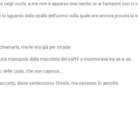
o negli occhi, a me non è apparso mai niente, io ai fantasmi non ci 
se lo sguardo dalla spalla dell’uomo sulla quale era ancora posata l
chiamarla, ma lei era già per strada.
 una manopola della macchina del caffè e mormorava tra sé e sé,
o delle cose, che non capisco…
a accorto, disse sentenzioso Oreste, ma nessuno lo ascoltò.