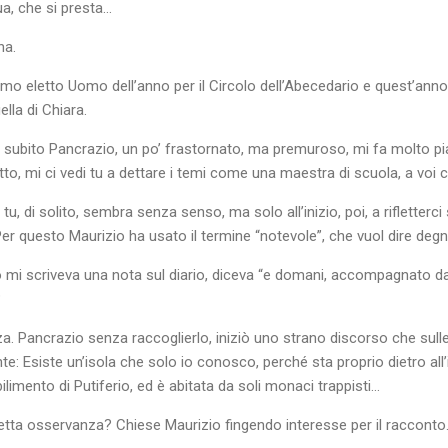
ua, che si presta…
na.
mo eletto Uomo dell’anno per il Circolo dell’Abecedario e quest’anno s
lla di Chiara.
e subito Pancrazio, un po’ frastornato, ma premuroso, mi fa molto p
tto, mi ci vedi tu a dettare i temi come una maestra di scuola, a voi 
 tu, di solito, sembra senza senso, ma solo all’inizio, poi, a rifletterci 
er questo Maurizio ha usato il termine “notevole”, che vuol dire degn
o mi scriveva una nota sul diario, diceva “e domani, accompagnato da
?
nza. Pancrazio senza raccoglierlo, iniziò uno strano discorso che su
e: Esiste un’isola che solo io conosco, perché sta proprio dietro all’i
imento di Putiferio, ed è abitata da soli monaci trappisti­­­­­­­…
tretta osservanza? Chiese Maurizio fingendo interesse per il racconto