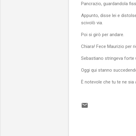
Pancrazio, guardandola fiss
Appunto, disse lei e distol
scivolò via.
Poi si girò per andare.
Chiara! Fece Maurizio per ri
Sebastiano stringeva forte
Oggi qui stanno succedend
È notevole che tu te ne si
C
o