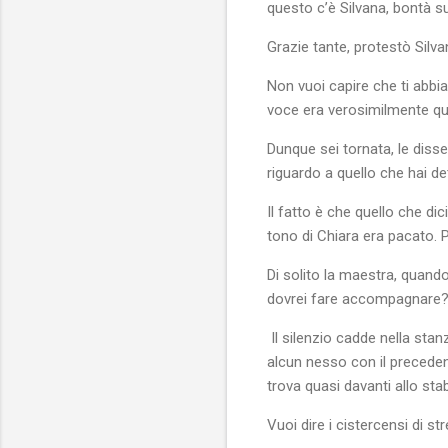
questo c’è Silvana, bontà s
Grazie tante, protestò Silva
Non vuoi capire che ti abbia
voce era verosimilmente que
Dunque sei tornata, le diss
riguardo a quello che hai de
Il fatto è che quello che dici
tono di Chiara era pacato. P
Di solito la maestra, quand
dovrei fare accompagnare
Il silenzio cadde nella sta
alcun nesso con il precedent
trova quasi davanti allo stabil
Vuoi dire i cistercensi di s