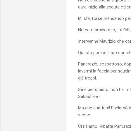
dare inizio alla seduta odier
Mi stai forse prendendo per 
No caro amico mio, tutt’altr
Intervenne Maurizio che con
Questo perché il tuo contrib
Pancrazio, sospettoso, dopo 
lavarmi la faccia per scucirm
già troppi.
Se è per questo, non hai ma
Sebastiano.
Ma che quattrini! Esclamò i
scopo.
Ci risiamo! Ribatté Pancrazi