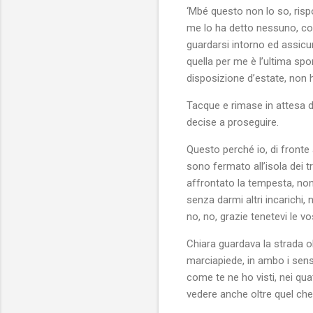
‘Mbé questo non lo so, ris
me lo ha detto nessuno, com
guardarsi intorno ed assicu
quella per me è l’ultima s
disposizione d’estate, non h
Tacque e rimase in attesa di
decise a proseguire.
Questo perché io, di fronte 
sono fermato all’isola dei t
affrontato la tempesta, non 
senza darmi altri incarichi,
no, no, grazie tenetevi le v
Chiara guardava la strada o
marciapiede, in ambo i sensi
come te ne ho visti, nei quat
vedere anche oltre quel ch