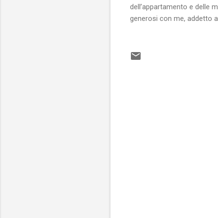
dell’appartamento e delle ma
generosi con me, addetto al
C
o
m
m
e
n
t
i