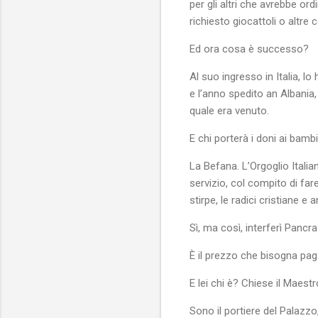
per gli altri che avrebbe or
richiesto giocattoli o altr
Ed ora cosa è successo?
Al suo ingresso in Italia, 
e l’anno spedito an Albania,
quale era venuto.
E chi porterà i doni ai bamb
La Befana. L’Orgoglio Italia
servizio, col compito di far
stirpe, le radici cristiane e
Sì, ma così, interferì Pancr
È il prezzo che bisogna pag
E lei chi è? Chiese il Maestr
Sono il portiere del Palazz