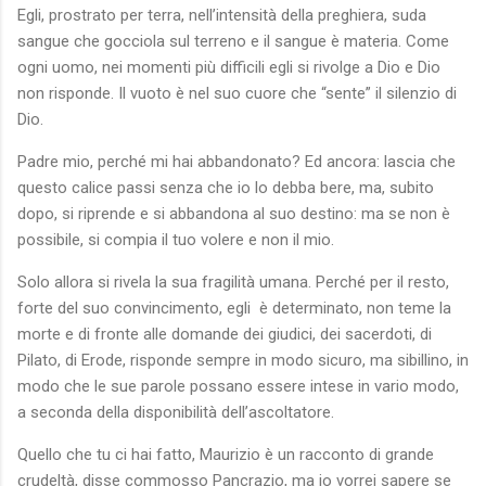
Egli, prostrato per terra, nell’intensità della preghiera, suda
sangue che gocciola sul terreno e il sangue è materia. Come
ogni uomo, nei momenti più difficili egli si rivolge a Dio e Dio
non risponde. Il vuoto è nel suo cuore che “sente” il silenzio di
Dio.
Padre mio, perché mi hai abbandonato? Ed ancora: lascia che
questo calice passi senza che io lo debba bere, ma, subito
dopo, si riprende e si abbandona al suo destino: ma se non è
possibile, si compia il tuo volere e non il mio.
Solo allora si rivela la sua fragilità umana. Perché per il resto,
forte del suo convincimento, egli
è determinato, non teme la
morte e di fronte alle domande dei giudici, dei sacerdoti, di
Pilato, di Erode, risponde sempre in modo sicuro, ma sibillino, in
modo che le sue parole possano essere intese in vario modo,
a seconda della disponibilità dell’ascoltatore.
Quello che tu ci hai fatto, Maurizio è un racconto di grande
crudeltà, disse commosso Pancrazio, ma io vorrei sapere se