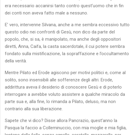
era necessario accanirsi tanto contro quest’uomo che in fin
dei conti non aveva fatto male a nessuno.
E’ vero, intervenne Silvana, anche a me sembra eccessivo tutto
questo odio nei confronti di Gesù, non dico da parte del
popolo, che, si sa, è manipolato, ma anche degli oppositori
diretti, Anna, Caifa, la casta sacerdotale, il cui potere sembra
fondato sulla mistificazione, la sopraffazione e l’occultamento
della verità.
Mentre Pilato ed Erode agiscono per motivi politici e, come al
solito, sono insensibili alle sofferenze degli altri. Erode,
addirittura aveva il desiderio di conoscere Gesù e di poterlo
interrogare a avrebbe voluto assistere a qualche miracolo da
parte sua e, alla fine, lo rimanda a Pilato, deluso, ma non
contrario alla sua liberazione.
Sapete che vi dico? Disse allora Pancrazio, quest’anno la
Pasqua la faccio a Colleminuccio, con mia moglie e mia figlia,
lontano dalla folla, senza agnello, coratelle, mazzarelle, per