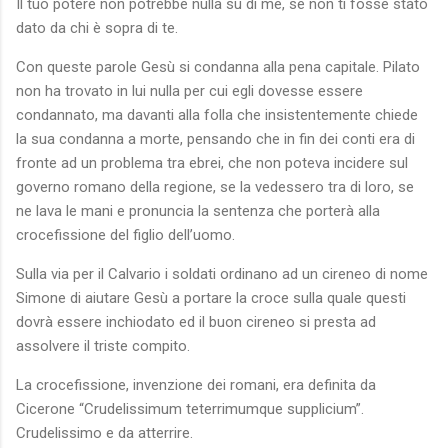
Il tuo potere non potrebbe nulla su di me, se non ti fosse stato
dato da chi è sopra di te.
Con queste parole Gesù si condanna alla pena capitale. Pilato
non ha trovato in lui nulla per cui egli dovesse essere
condannato, ma davanti alla folla che insistentemente chiede
la sua condanna a morte, pensando che in fin dei conti era di
fronte ad un problema tra ebrei, che non poteva incidere sul
governo romano della regione, se la vedessero tra di loro, se
ne lava le mani e pronuncia la sentenza che porterà alla
crocefissione del figlio dell’uomo.
Sulla via per il Calvario i soldati ordinano ad un cireneo di nome
Simone di aiutare Gesù a portare la croce sulla quale questi
dovrà essere inchiodato ed il buon cireneo si presta ad
assolvere il triste compito.
La crocefissione, invenzione dei romani, era definita da
Cicerone “Crudelissimum teterrimumque supplicium”.
Crudelissimo e da atterrire.