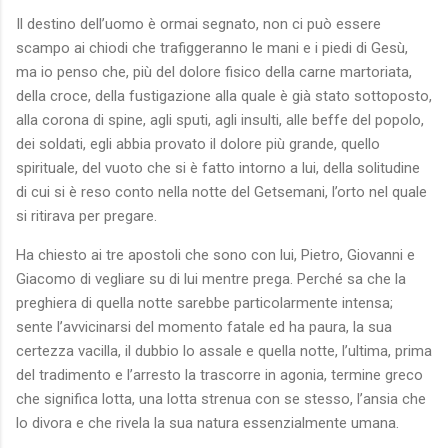
Il destino dell’uomo è ormai segnato, non ci può essere
scampo ai chiodi che trafiggeranno le mani e i piedi di Gesù,
ma io penso che, più del dolore fisico della carne martoriata,
della croce, della fustigazione alla quale è già stato sottoposto,
alla corona di spine, agli sputi, agli insulti, alle beffe del popolo,
dei soldati, egli abbia provato il dolore più grande, quello
spirituale, del vuoto che si è fatto intorno a lui, della solitudine
di cui si è reso conto nella notte del Getsemani, l’orto nel quale
si ritirava per pregare.
Ha chiesto ai tre apostoli che sono con lui, Pietro, Giovanni e
Giacomo di vegliare su di lui mentre prega. Perché sa che la
preghiera di quella notte sarebbe particolarmente intensa;
sente l’avvicinarsi del momento fatale ed ha paura, la sua
certezza vacilla, il dubbio lo assale e quella notte, l’ultima, prima
del tradimento e l’arresto la trascorre in agonia, termine greco
che significa lotta, una lotta strenua con se stesso, l’ansia che
lo divora e che rivela la sua natura essenzialmente umana.