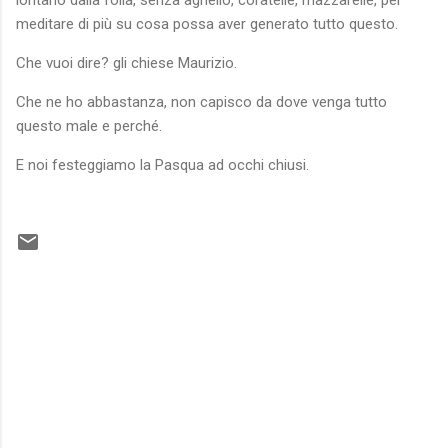
meditare di più su cosa possa aver generato tutto questo.
Che vuoi dire? gli chiese Maurizio.
Che ne ho abbastanza, non capisco da dove venga tutto
questo male e perché.
E noi festeggiamo la Pasqua ad occhi chiusi.
C
o
m
m
e
n