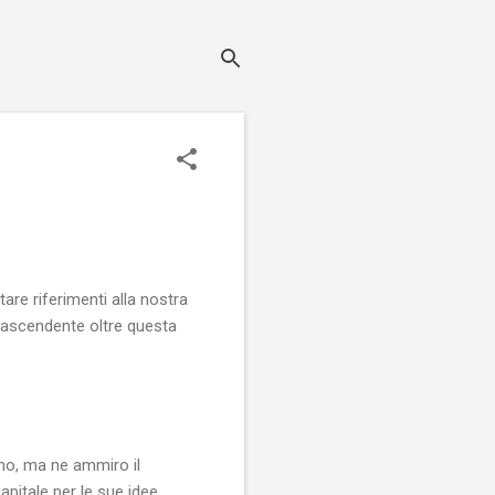
re riferimenti alla nostra
trascendente oltre questa
uno, ma ne ammiro il
apitale per le sue idee.