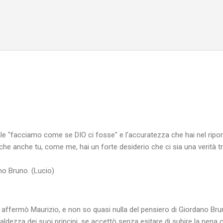
Passa ai contenuti principali
e "facciamo come se DIO ci fosse" e l'accuratezza che hai nel riporta
che anche tu, come me, hai un forte desiderio che ci sia una verità 
no Bruno. (Lucio)
 affermò Maurizio, e non so quasi nulla del pensiero di Giordano Br
aldezza dei suoi principi, se accettò senza esitare di subire la pena c