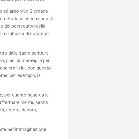
to ed arso vivo Giordano
io metodo di esecuzione di
no dei persecutori della
iù diabolica di così, non
o dalle sacre scritture,
o, pieni di meraviglia per
che era in lei, con questo
ome, per esempio, la
e, per quanto riguarda le
 affermare niente, senza
tà, amore, decoro,
olte nell’immaginazione.