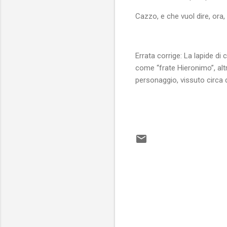
Cazzo, e che vuol dire, ora,
Errata corrige: La lapide di
come “frate Hieronimo”, alt
personaggio, vissuto circa 
C
o
m
m
e