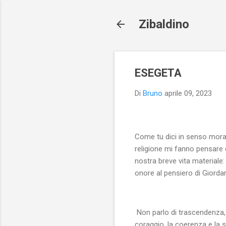
Zibaldino
ESEGETA
Di
Bruno
aprile 09, 2023
Come tu dici in senso moral
religione mi fanno pensare 
nostra breve vita materiale:
onore al pensiero di Giorda
Non parlo di trascendenza,
coraggio, la coerenza e la s