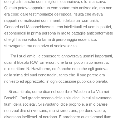
con gli altri, anche con i migliori, lo annoiava, o lo stancava.
Questo poteva apparire un comportamento antisociale, ma non
era così; dalle testimonianze dell'epoca, risulta che aveva
rapporti normalissimi con i membri della sua comunità,
Concord nel Massachiussets, con intellettuali ed uomini politici,
esponendosi in prima persona in molte battaglie anticonformiste
che gli hanno valso la fama di personaggio eccentrico,
stravagante, ma non privo di socievolezza.
Tra i suoi amici e conoscenti annoverava uomini importanti,
quali il filosofo R.W. Emerson, che fu un poco il suo maestro,
e lo scrittore N. Hawthorne, ed è anche noto che egli godeva
della stima dei suoi concittadini, tanto che il suo parere era
richiesto ed apprezzato, in ogni occasione pubblica o privata.
Si era ritirato, come dice nel suo libro "Walden o La Vita nei
Boschi", "nel grande oceano della solitudine, in cui si svuotano i
fiumi della società". Si svuotano, dice proprio e, a mio parere,
non vuol dire si riversano, ma si smorzano, perdono valore,
diventano inefficaci, si perdono. E sarebbero questi grandi fiumi,