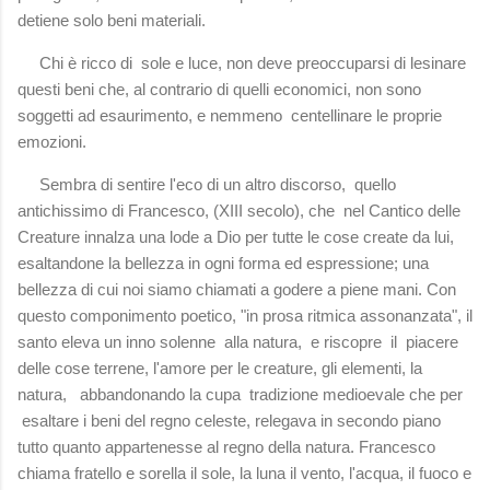
detiene solo beni materiali.
Chi è ricco di sole e luce, non deve preoccuparsi di lesinare
questi beni che, al contrario di quelli economici, non sono
soggetti ad esaurimento, e nemmeno centellinare le proprie
emozioni.
Sembra di sentire l'eco di un altro discorso, quello
antichissimo di Francesco, (XIII secolo), che nel Cantico delle
Creature innalza una lode a Dio per tutte le cose create da lui,
esaltandone la bellezza in ogni forma ed espressione; una
bellezza di cui noi siamo chiamati a godere a piene mani. Con
questo componimento poetico, "in prosa ritmica assonanzata", il
santo eleva un inno solenne alla natura, e riscopre il piacere
delle cose terrene, l'amore per le creature, gli elementi, la
natura, abbandonando la cupa tradizione medioevale che per
esaltare i beni del regno celeste, relegava in secondo piano
tutto quanto appartenesse al regno della natura. Francesco
chiama fratello e sorella il sole, la luna il vento, l'acqua, il fuoco e