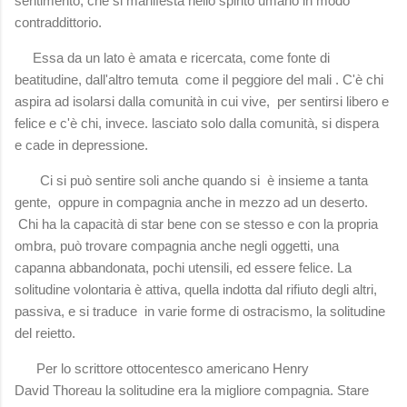
sentimento, che si manifesta nello spirito umano in modo
contraddittorio.
Essa da un lato è amata e ricercata, come fonte di
beatitudine, dall'altro temuta come il peggiore del mali . C'è chi
aspira ad isolarsi dalla comunità in cui vive, per sentirsi libero e
felice e c'è chi, invece. lasciato solo dalla comunità, si dispera
e cade in depressione.
Ci si può sentire soli anche quando si è insieme a tanta
gente, oppure in compagnia anche in mezzo ad un deserto.
Chi ha la capacità di star bene con se stesso e con la propria
ombra, può trovare compagnia anche negli oggetti, una
capanna abbandonata, pochi utensili, ed essere felice. La
solitudine volontaria è attiva, quella indotta dal rifiuto degli altri,
passiva, e si traduce in varie forme di ostracismo, la solitudine
del reietto.
Per lo scrittore ottocentesco americano Henry
David Thoreau la solitudine era la migliore compagnia. Stare