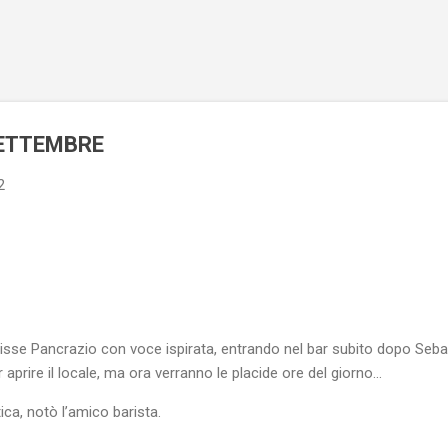
Passa ai contenuti principali
SETTEMBRE
2
 disse Pancrazio con voce ispirata, entrando nel bar subito dopo Se
 aprire il locale, ma ora verranno le placide ore del giorno…
ica, notò l’amico barista.