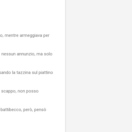
no, mentre armeggiava per
re nessun annunzio, ma solo
sando la tazzina sul piattino
 e scappo, non posso
-battibecco, però, pensò