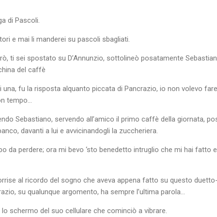
iga di Pascoli.
ori e mai li manderei su pascoli sbagliati.
erò, ti sei spostato su D’Annunzio, sottolineò posatamente Sebastia
china del caffè
una, fu la risposta alquanto piccata di Pancrazio, io non volevo fa
uon tempo…
dendo Sebastiano, servendo all’amico il primo caffè della giornata, po
nco, davanti a lui e avvicinandogli la zuccheriera.
o da perdere; ora mi bevo ‘sto benedetto intruglio che mi hai fatto
orrise al ricordo del sogno che aveva appena fatto su questo duetto
ncrazio, su qualunque argomento, ha sempre l’ultima parola…
 lo schermo del suo cellulare che cominciò a vibrare.