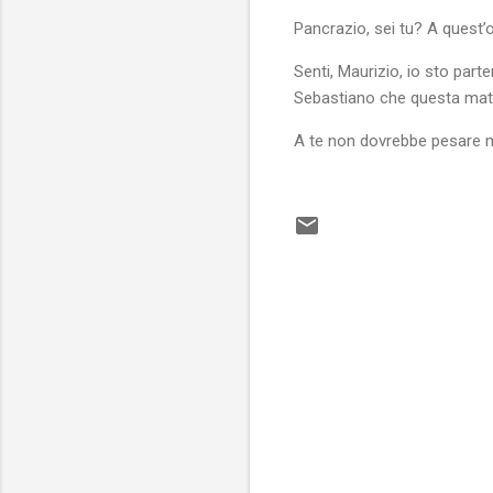
Pancrazio, sei tu? A quest
Senti, Maurizio, io sto parte
Sebastiano che questa matt
A te non dovrebbe pesare m
C
o
m
m
e
n
t