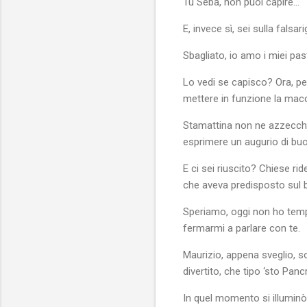
Tu Seba, non puoi capire…
E, invece sì, sei sulla falsar
Sbagliato, io amo i miei past
Lo vedi se capisco? Ora, p
mettere in funzione la mac
Stamattina non ne azzecchi 
esprimere un augurio di b
E ci sei riuscito? Chiese ri
che aveva predisposto sul ba
Speriamo, oggi non ho temp
fermarmi a parlare con te.
Maurizio, appena sveglio, s
divertito, che tipo ‘sto Pa
In quel momento si illuminò