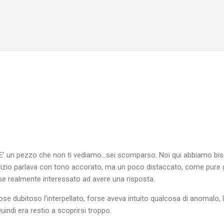
Passa ai contenuti principali
 E’ un pezzo che non ti vediamo…sei scomparso. Noi qui abbiamo bis
izio parlava con tono accorato, ma un poco distaccato, come pure gl
se realmente interessato ad avere una risposta.
se dubitoso l’interpellato, forse aveva intuito qualcosa di anomalo
indi era restio a scoprirsi troppo.