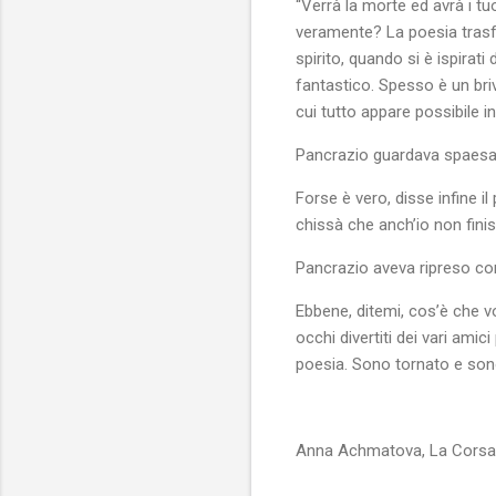
“Verrà la morte ed avrà i tu
veramente? La poesia trasfor
spirito, quando si è ispirat
fantastico. Spesso è un bri
cui tutto appare possibile 
Pancrazio guardava spaesat
Forse è vero, disse infine i
chissà che anch’io non finis
Pancrazio aveva ripreso co
Ebbene, ditemi, cos’è che v
occhi divertiti dei vari amic
poesia. Sono tornato e son
Anna Achmatova, La Corsa d