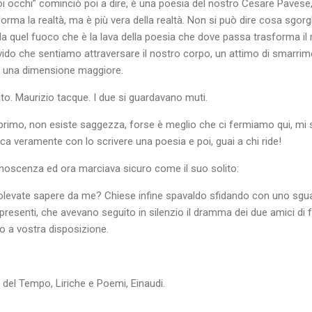
oi occhi” cominciò poi a dire, è una poesia del nostro Cesare Pavese,
ma la realtà, ma è più vera della realtà. Non si può dire cosa sgorgh
i da quel fuoco che è la lava della poesia che dove passa trasforma il r
vido che sentiamo attraversare il nostro corpo, un attimo di smarrim
in una dimensione maggiore.
o. Maurizio tacque. I due si guardavano muti.
l primo, non esiste saggezza, forse è meglio che ci fermiamo qui, mi s
ca veramente con lo scrivere una poesia e poi, guai a chi ride!
noscenza ed ora marciava sicuro come il suo solito:
olevate sapere da me? Chiese infine spavaldo sfidando con uno sguar
i presenti, che avevano seguito in silenzio il dramma dei due amici di 
o a vostra disposizione.
el Tempo, Liriche e Poemi, Einaudi.