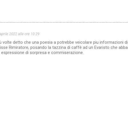
aprile 2022 alle ore 10:29
ù volte detto che una poesia a potrebbe veicolare piu informazioni di
sse Rimiratore, posando la tazzina di caffè ad un Evaristo che abbas
espressione di sorpresa e commiserazione.