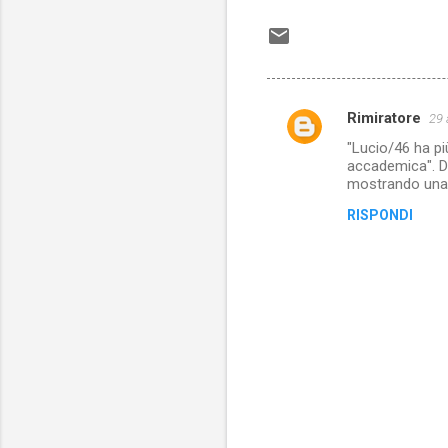
Rimiratore
29 
C
"Lucio/46 ha pi
o
accademica". Di
m
mostrando una 
m
RISPONDI
e
n
t
i