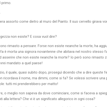
l primo.
.
o era assorto come dietro al muro del Pianto. Il suo cervello girava 
aggezza non esiste? E cosa vuol dire?
 sono rimasto a pensare. Forse non esiste neanche la morte, ha aggi
i fa è morta una signora novantenne che abitava nel nostro stesso fa
 asserire che non esiste neanche la morte? Io però sono rimasto zit
l’avrei mandato a quel paese!
io, il quale, quasi subito dopo, proseguì dicendo che a dire queste f
on ricordava il nome, ma dimmi, come si fa? Se volessi scrivere una p
ole: tutti mi prenderebbero per matto!
e, o meglio non sapeva da dove cominciare, come si faceva a spiega
i alla lettera? Che vi è un significato allegorico in ogni cosa?