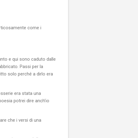
vorticosamente come i
unto e qui sono caduto dalle
bbricato. Passi per la
to solo perché a dirlo era
esserie era stata una
oesia potrei dire anch’io
re che i versi di una