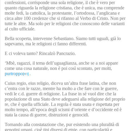
confessioni, corrisponde una sola religione, il che è vero per
quanto riguarda la religione cristiana, che è unica, ma comprende
molte fedi, la cattolica, la protestante, l’ortodossa, l’anglicana e
circa altre 100 credenze che si rifanno al Verbo di Cristo. Non per
tutte le altre. Ma solo per le religioni che conoscono delle varianti
al culto ufficiale.
Bella scoperta, intervenne Sebastiano. Siamo tutti uguali, già lo
sapevamo, ma le religioni ci fanno differenti.
E ci voleva tanto? Rincalzò Pancrazio.
‘Mbè, ragazzi, il tema dell’uguaglianza, anche se a noi appare
come una cosa naturale, non è poi così scontato, per molti,
purtroppo
.
[H1]
Cuius regio, eius religio, diceva un’altra frase latina, che non
c’entra con le razze, mentre ha molto a che fare con le guerre,
vedi le c.d. guerre di religione. La frase in sé vuol dire che la
popolazione di una Stato deve adeguarsi alla religione del proprio
re, che è quella ufficiale. La regola è stata usata e rispettata per
molto tempo, all’epoca degli scismi d’oriente e d’occidente ed è
stata la causa di guerre, distruzioni e genocidi.
Tornando alla constatazione che, pur esistendo una pluralità di
genotipi umani, cioè tipi diversi di etnie, con particolarità e