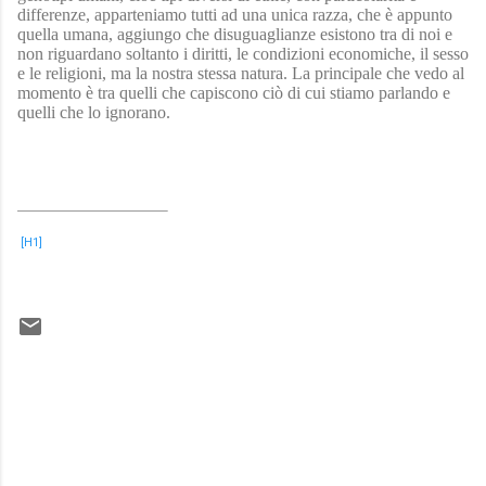
differenze, apparteniamo tutti ad una unica razza, che è appunto
quella umana, aggiungo che disuguaglianze esistono tra di noi e
non riguardano soltanto i diritti, le condizioni economiche, il sesso
e le religioni, ma la nostra stessa natura. La principale che vedo al
momento è tra quelli che capiscono ciò di cui stiamo parlando e
quelli che lo ignorano.
[H1]
C
o
m
m