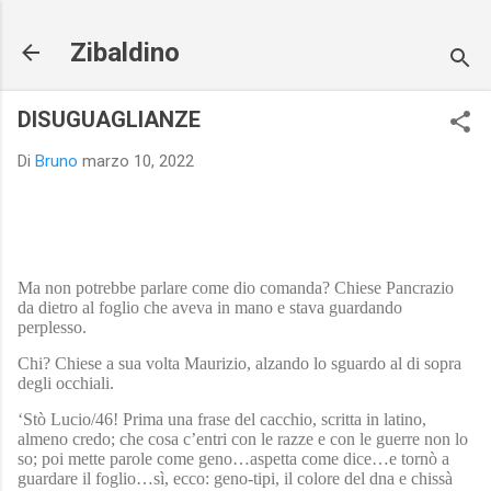
Passa ai contenuti principali
Zibaldino
DISUGUAGLIANZE
Di
Bruno
marzo 10, 2022
Ma non potrebbe parlare come dio comanda? Chiese Pancrazio
da dietro al foglio che aveva in mano e stava guardando
perplesso.
Chi? Chiese a sua volta Maurizio, alzando lo sguardo al di sopra
degli occhiali.
‘Stò Lucio/46! Prima una frase del cacchio, scritta in latino,
almeno credo; che cosa c’entri con le razze e con le guerre non lo
so; poi mette parole come geno…aspetta come dice…e tornò a
guardare il foglio…sì, ecco: geno-tipi, il colore del dna e chissà