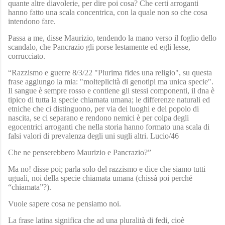
quante altre diavolerie, per dire poi cosa? Che certi arroganti
hanno fatto una scala concentrica, con la quale non so che cosa
intendono fare.
Passa a me, disse Maurizio, tendendo la mano verso il foglio dello
scandalo, che Pancrazio gli porse lestamente ed egli lesse,
corrucciato.
“Razzismo e guerre 8/3/22 "Plurima fides una religio", su questa
frase aggiungo la mia: "molteplicità di genotipi ma unica specie".
Il sangue è sempre rosso e contiene gli stessi componenti, il dna è
tipico di tutta la specie chiamata umana; le differenze naturali ed
etniche che ci distinguono, per via dei luoghi e del popolo di
nascita, se ci separano e rendono nemici è per colpa degli
egocentrici arroganti che nella storia hanno formato una scala di
falsi valori di prevalenza degli uni sugli altri. Lucio/46
Che ne penserebbero Maurizio e Pancrazio?”
Ma no! disse poi; parla solo del razzismo e dice che siamo tutti
uguali, noi della specie chiamata umana (chissà poi perché
“chiamata”?).
Vuole sapere cosa ne pensiamo noi.
La frase latina significa che ad una pluralità di fedi, cioè