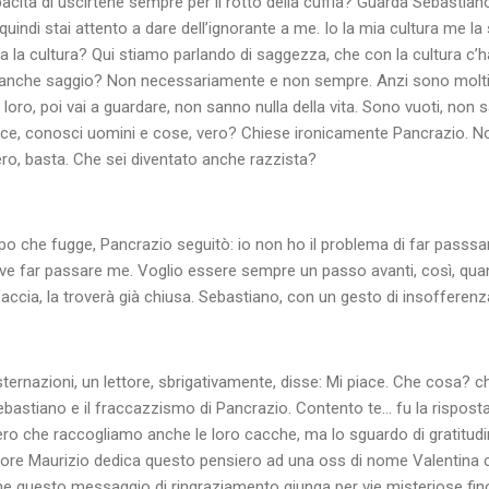
acità di uscirtene sempre per il rotto della cuffia? Guarda Sebastiano
quindi stai attento a dare dell’ignorante a me. Io la mia cultura me l
ra la cultura? Qui stiamo parlando di saggezza, che con la cultura c’h
 anche saggio? Non necessariamente e non sempre. Anzi sono molti i
 loro, poi vai a guardare, non sanno nulla della vita. Sono vuoti, non s
vece, conosci uomini e cose, vero? Chiese ironicamente Pancrazio. No
ero, basta. Che sei diventato anche razzista?
po che fugge, Pancrazio seguitò: io non ho il problema di far passsar
eve far passare me. Voglio essere sempre un passo avanti, così, qua
faccia, la troverà già chiusa. Sebastiano, con un gesto di insofferenz
ternazioni, un lettore, sbrigativamente, disse: Mi piace. Che cosa? c
ebastiano e il fraccazzismo di Pancrazio. Contento te... fu la risposta
 vero che raccogliamo anche le loro cacche, ma lo sguardo di gratitudi
amore Maurizio dedica questo pensiero ad una oss di nome Valentina
che questo messaggio di ringraziamento giunga per vie misteriose fino