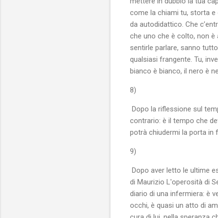
mettere in dubbio la tua cap
come la chiami tu, storta e 
da autodidattico. Che c’ent
che uno che è colto, non è
sentirle parlare, sanno tutto
qualsiasi frangente. Tu, in
bianco è bianco, il nero è n
8)
Dopo la riflessione sul tem
contrario: è il tempo che d
potrà chiudermi la porta in 
9)
Dopo aver letto le ultime es
di Maurizio L'operosità di S
diario di una infermiera: è
occhi, è quasi un atto di 
cura di lui, nella speranza 