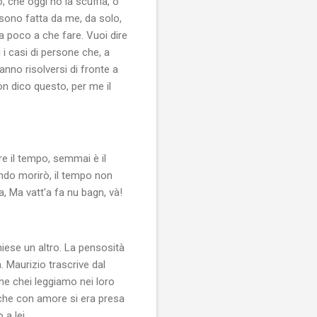
, che oggi ho la scuffia, o
a sono fatta da me, da solo,
a poco a che fare. Vuoi dire
 casi di persone che, a
anno risolversi di fronte a
n dico questo, per me il
e il tempo, semmai è il
ndo morirò, il tempo non
a, Ma vatt'a fa nu bagn, và!
hiese un altro. La pensosità
. Maurizio trascrive dal
ne chei leggiamo nei loro
 che con amore si era presa
 a lei.