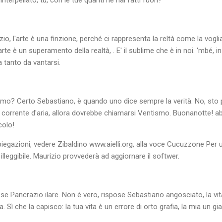
, l'arte è una finzione, perché ci rappresenta la reltà come la vogli
te è un superamento della realtà, . E' il sublime che è in noi. 'mbé, i
a tanto da vantarsi.
ismo? Certo Sebastiano, è quando uno dice sempre la verità. No, sto 
una corrente d'aria, allora dovrebbe chiamarsi Ventismo. Buonanotte! a
colo!
egazioni, vedere Zibaldino www.aielli.org, alla voce Cucuzzone Per un
illeggibile. Maurizio provvederà ad aggiornare il softwer.
sse Pancrazio ilare. Non è vero, rispose Sebastiano angosciato, la vi
. Sì che la capisco: la tua vita è un errore di orto grafia, la mia un giar