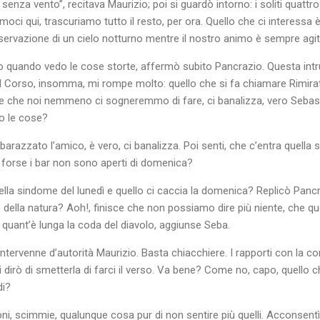
 senza vento”, recitava Maurizio; poi si guardò intorno: i soliti quattr
oci qui, trascuriamo tutto il resto, per ora. Quello che ci interessa è 
osservazione di un cielo notturno mentre il nostro animo è sempre agit
o quando vedo le cose storte, affermò subito Pancrazio. Questa intru
del Corso, insomma, mi rompe molto: quello che si fa chiamare Rimirat
e che noi nemmeno ci sogneremmo di fare, ci banalizza, vero Sebasti
o le cose?
razzato l’amico, è vero, ci banalizza. Poi senti, che c’entra quella 
 forse i bar non sono aperti di domenica?
la sindome del lunedì e quello ci caccia la domenica? Replicò Pancraz
 della natura? Aoh!, finisce che non possiamo dire più niente, che que
e quant’è lunga la coda del diavolo, aggiunse Seba.
 intervenne d’autorità Maurizio. Basta chiacchiere. I rapporti con la co
i dirò di smetterla di farci il verso. Va bene? Come no, capo, quello ch
di?
eoni, scimmie, qualunque cosa pur di non sentire più quelli. Acconsent