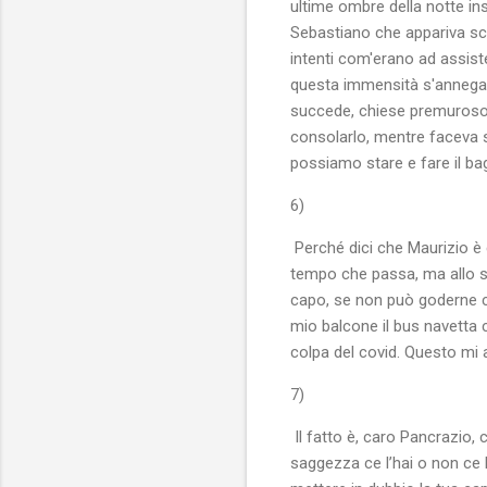
ultime ombre della notte ins
Sebastiano che appariva sci
intenti com'erano ad assiste
questa immensità s'annega il
succede, chiese premuroso S
consolarlo, mentre faceva 
possiamo stare e fare il ba
6)
Perché dici che Maurizio è 
tempo che passa, ma allo s
capo, se non può goderne co
mio balcone il bus navetta c
colpa del covid. Questo mi 
7)
Il fatto è, caro Pancrazio,
saggezza ce l’hai o non ce 