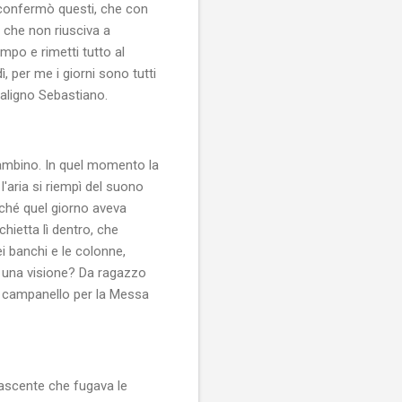
 confermò questi, che con
 che non riusciva a
mpo e rimetti tutto al
, per me i giorni sono tutti
aligno Sebastiano.
 bambino. In quel momento la
l'aria si riempì del suono
rché quel giorno aveva
chietta lì dentro, che
 banchi e le colonne,
to una visione? Da ragazzo
il campanello per la Messa
nascente che fugava le