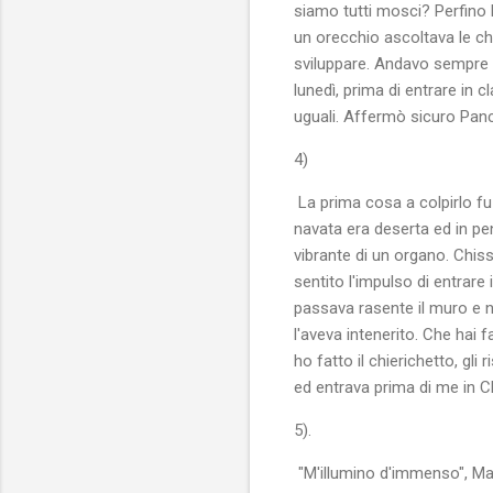
siamo tutti mosci? Perfino 
un orecchio ascoltava le ch
sviluppare. Andavo sempre co
lunedì, prima di entrare in 
uguali. Affermò sicuro Panc
4)
La prima cosa a colpirlo fu
navata era deserta ed in pen
vibrante di un organo. Chis
sentito l'impulso di entrare 
passava rasente il muro e 
l'aveva intenerito. Che hai 
ho fatto il chierichetto, g
ed entrava prima di me in Ch
5).
"M'illumino d'immenso", Mau