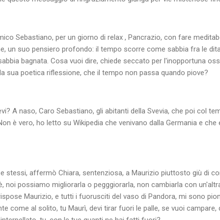
amico Sebastiano, per un giorno di relax , Pancrazio, con fare medita
, un suo pensiero profondo: il tempo scorre come sabbia fra le dita
 sabbia bagnata. Cosa vuoi dire, chiede seccato per l'inopportuna os
ella sua poetica riflessione, che il tempo non passa quando piove?
vi? A naso, Caro Sebastiano, gli abitanti della Svevia, che poi col te
 Non è vero, ho letto su Wikipedia che venivano dalla Germania e che 
 stessi, affermò Chiara, sentenziosa, a Maurizio piuttosto giù di cor
 è, noi possiamo migliorarla o pegggiorarla, non cambiarla con un'alt
rispose Maurizio, e tutti i fuorusciti del vaso di Pandora, mi sono pi
 come al solito, tu Maurì, devi tirar fuori le palle, se vuoi campare, 
interpellato, tu, con le tue quanti ne hai fatti fuori?