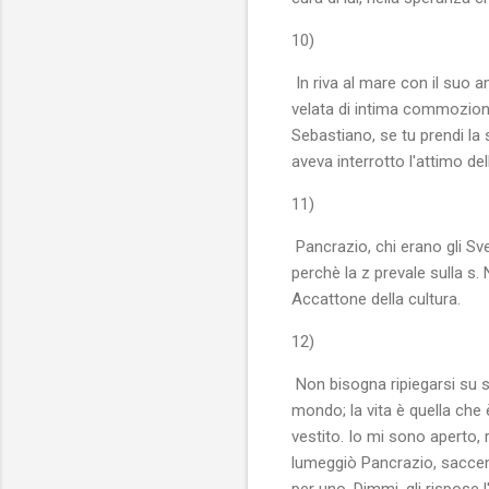
10)
In riva al mare con il suo 
velata di intima commozione
Sebastiano, se tu prendi la
aveva interrotto l'attimo d
11)
Pancrazio, chi erano gli Sve
perchè la z prevale sulla s.
Accattone della cultura.
12)
Non bisogna ripiegarsi su se
mondo; la vita è quella che
vestito. Io mi sono aperto, 
lumeggiò Pancrazio, saccente
per uno. Dimmi, gli rispose l'