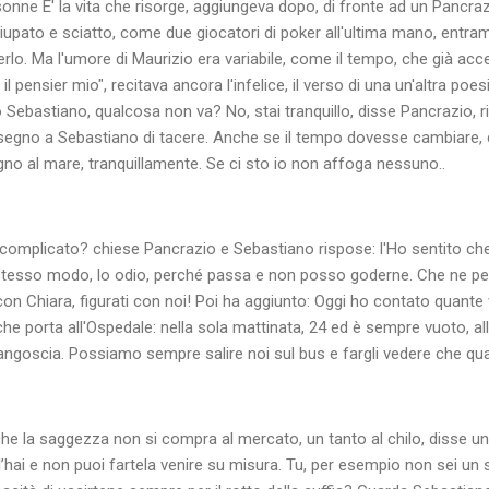
onne E' la vita che risorge, aggiungeva dopo, di fronte ad un Pancraz
upato e sciatto, come due giocatori di poker all'ultima mano, entra
rlo. Ma l'umore di Maurizio era variabile, come il tempo, che già acc
 pensier mio", recitava ancora l'infelice, il verso di una un'altra poe
ebastiano, qualcosa non va? No, stai tranquillo, disse Pancrazio, ri
segno a Sebastiano di tacere. Anche se il tempo dovesse cambiare
gno al mare, tranquillamente. Se ci sto io non affoga nessuno..
complicato? chiese Pancrazio e Sebastiano rispose: l'Ho sentito che
tesso modo, lo odio, perché passa e non posso goderne. Che ne pe
n Chiara, figurati con noi! Poi ha aggiunto: Oggi ho contato quante 
he porta all'Ospedale: nella sola mattinata, 24 ed è sempre vuoto, all'
angoscia. Possiamo sempre salire noi sul bus e fargli vedere che qu
 che la saggezza non si compra al mercato, un tanto al chilo, disse un
l’hai e non puoi fartela venire su misura. Tu, per esempio non sei un