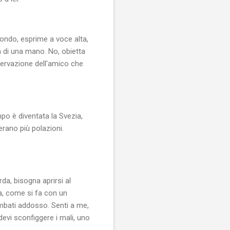
bondo, esprime a voce alta,
 di una mano. No, obietta
servazione dell'amico che
mpo è diventata la Svezia,
erano più polazioni.
da, bisogna aprirsi al
ra, come si fa con un
ombati addosso. Senti a me,
devi sconfiggere i mali, uno