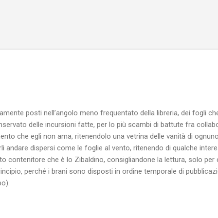
Passa ai contenuti principali
amente posti nell’angolo meno frequentato della libreria, dei fogli c
ervato delle incursioni fatte, per lo più scambi di battute fra collabo
nto che egli non ama, ritenendolo una vetrina delle vanità di ognuno,
farli andare dispersi come le foglie al vento, ritenendo di qualche inter
sto contenitore che è lo Zibaldino, consigliandone la lettura, solo per 
rincipio, perché i brani sono disposti in ordine temporale di pubblicazi
po).