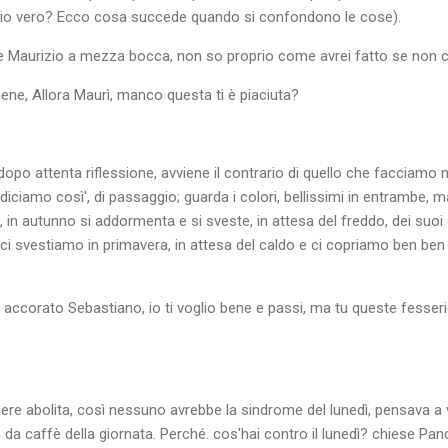
azio vero? Ecco cosa succede quando si confondono le cose).
e Maurizio a mezza bocca, non so proprio come avrei fatto se non ci
bene, Allora Maurì, manco questa ti è piaciuta?
opo attenta riflessione, avviene il contrario di quello che facciamo 
, diciamo così', di passaggio; guarda i colori, bellissimi in entrambe, 
e, in autunno si addormenta e si sveste, in attesa del freddo, dei suoi 
 ci svestiamo in primavera, in attesa del caldo e ci copriamo ben ben 
 accorato Sebastiano, io ti voglio bene e passi, ma tu queste fesserie
e abolita, così nessuno avrebbe la sindrome del lunedì, pensava a v
 da caffè della giornata. Perché. cos'hai contro il lunedì? chiese Pa