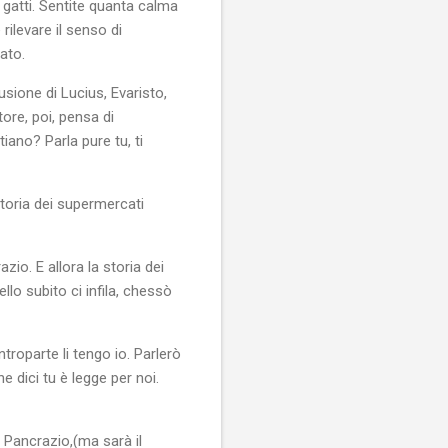
o gatti. Sentite quanta calma
rilevare il senso di
ato.
sione di Lucius, Evaristo,
ore, poi, pensa di
ano? Parla pure tu, ti
storia dei supermercati
io. E allora la storia dei
llo subito ci infila, chessò
ntroparte li tengo io. Parlerò
e dici tu è legge per noi.
ì Pancrazio,(ma sarà il