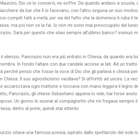
Maurizio, Dio ce lo conservi, ne soffre. Da quando andavo a scuola,
iacchiere da bar che lì si facevano, con l'altro seguiva un suo motivo
i compiti fatti a metà, per via del fatto che la domenica ti ruba il te
classe, ma poi non ce la fai. Io non mi sono mai preoccupato del lunedì
razio. Sarà per questo che stavi sempre all'ultimo banco? insinuò m
 il silenzio. Pancrazio non era più entrato in Chiesa, da quando era
ombra. In fondo l'altare con due candele accese ai lati. Ad un tratto 
sà perché pensò che fosse la voce di Dio che gli parlava e chissà pe
in Chiesa. Il suo agnosticismo vacillava? Si affrettò ad uscire. La vec
ne accarezzava ogni mattone e toccava con mano leggera il legno dei
fatto, Pancrazio, gli chiese Sebastiano appena lo vide, hai forse avu
li rispose. Un giorno le suonai al compagnetto che mi fregava sempre 
iesa, dietro al prete, quindi stai attento
rizio citava una famosa poesia, ispirato dallo spettacolo del sole 