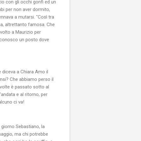
io con gli occhi gonfi ed un
mbi per non aver dormito,
ennava a mutarsi. "Così tra
sia, altrettanto famosa. Che
volto a Maurizio per
, conosco un posto dove
 diceva a Chiara Amo il
nsi? Che abbiamo perso il
volte è passato sotto al
andata e al ritorno, per
alcuno ci va!
 giorno Sebastiano, la
 saggio, ma chi potrebbe