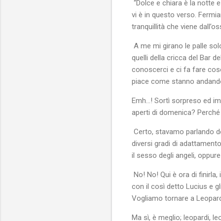
“Dolce e chiara è la notte e
vi è in questo verso. Fermiam
tranquillità che viene dall’
A me mi girano le palle sol
quelli della cricca del Bar 
conoscerci e ci fa fare cos
piace come stanno andand
Emh…! Sortì sorpreso ed imba
aperti di domenica? Perché
Certo, stavamo parlando del
diversi gradi di adattamento
il sesso degli angeli, oppur
No! No! Qui è ora di finirla,
con il così detto Lucius e gl
Vogliamo tornare a Leopar
Ma sì, è meglio; leopardi, l