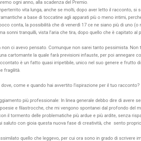
 faremo ogni anno, alla scadenza del Premio.
mperterrito vita lunga, anche se molti, dopo aver letto il racconto,
amantiche a base di toccatine agli apparati più o meno intimi, perché
poco conta, la possibilità che di venerdì 17 ce ne siano più di uno (o
 sonni tranquilli, vista l’aria che tira, dopo quello che è capitato al 
ità non ci avevo pensato. Comunque non sarei tanto pessimista. Non t
na cartomante la quale farà previsioni infauste, per poi annegare co
accontato è un fatto quasi irripetibile, unico nel suo genere e frutt
 fragilità.
 dove, come e quando hai avvertito l’ispirazione per il tuo racconto?
iamento più professionale: In linea generale debbo dire di avere s
li, poesie e filastrocche, che mi vengono spontanei dal profondo del mi
 il tormento delle problematiche più ardue e più ardite, senza rispar
i saluto con gioia questa nuova fase di creatività, che
sento propri
imilato quello che leggevo, per cui ora sono in grado di scrivere imi