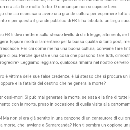
 non era alla fine molto furbo. O comunque non si capisce bene.
engo che sia necessario avere una grande cultura per esprimere tutto 
onto e per questo il grande pubblico di FB ti ha tributato un largo suc
FB ti devi mettere sullo stesso livello di chi ti legge, altrimenti, se 
ggere. Eppure molti si lamentano per la bassa qualità di tanti post, m
rescacce. Per chi come me ha una buona cultura, conviene fare fint
pre di più. Perché questa è una cosa che possono fare tutti, dimost
rogredire? Leggiamo leggiamo, qualcosa rimarrà nel nostro cervello 
ro è vittima delle sue false credenze, è lui stesso che si procura un 
ppure è la fatalità del destino che ne genera la morte?
er ossi-mori. Si può mai generare la morte, se essa è la fine di tutte 
nto con la morte, preso in occasione di quella visita alla cartoman
! Ma non si era già sentito in una canzone di un cantautore di cui ora
a morte, che
avviene a Samarcanda? Non ti sembra un copione un 