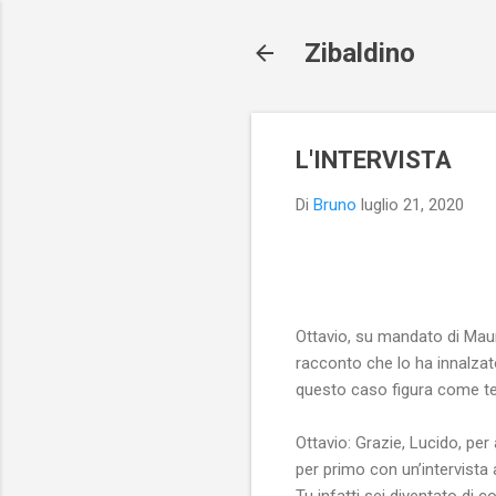
Zibaldino
L'INTERVISTA
Di
Bruno
luglio 21, 2020
Ottavio, su mandato di Maur
racconto che lo ha innalzato
questo caso figura come ter
Ottavio: Grazie, Lucido, per
per primo con un’intervist
Tu infatti sei diventato di 