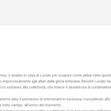
Passa ai contenuti principali
izio, è andato in casa di Lucido per scoprire come abbia fatto quest
 improvvisamente agli altari della gloria letteraria. Benché Lucido fac
zo estraneo alla collettività, che invece è desiderosa di condividern
 avermi dato il permesso di intervistarti in esclusiva, concedendo allo
a a tutto campo, all’uomo del momento.
colpo famoso per aver scritto e pubblicato il più bel racconto dell’ann