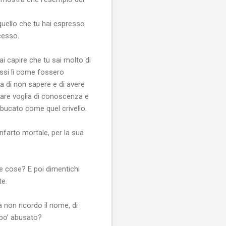
quello che tu hai espresso
cesso.
fai capire che tu sai molto di
essi lì come fossero
a di non sapere e di avere
rare voglia di conoscenza e
bucato come quel crivello.
infarto mortale, per la sua
le cose? E poi dimentichi
te.
 non ricordo il nome, di
po’ abusato?