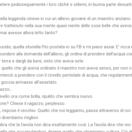
etere pedissequamente i loro cliché e stilemi, in buona parte desueti
ella leggenda cinese in cui un allievo giovane di un maestro anziano 
e trattenuto nella sua mente quasi niente delle cose belle che aveva 
mai avesse allora letto tanto?
ucido, quella storiella l’ho postata io su FB e mi piace assai. E’ ricca
pondere alla domanda dell’allievo, gli ordina di prendere dell’acqua co
terra e dargli da bere, visto che aveva sete.
 quello che gli aveva ordinato il maestro non aveva senso, per non co
ominciò a prendere con il crivello pentolate di acqua, che regolarmen
 goccia arrivasse all’assetato.
agazzo…
rivello ora come brilla, ripulito che sembra nuovo.
one? Chiese il ragazzo, perplesso.
, rispose il vecchio. Quello che noi leggiamo, passa attraverso di noi
i diventiamo migliori.
ra che la favola non dica esattamente così. La favola dice che noi 
ella che accumulandosi, diviene quello che chiamiamo cultura. Ciò d