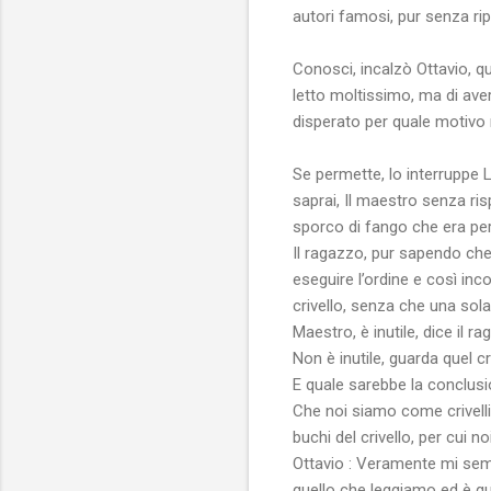
autori famosi, pur senza rip
Conosci, incalzò Ottavio, qu
letto moltissimo, ma di aver
disperato per quale motivo 
Se permette, lo interruppe L
saprai, Il maestro senza ris
sporco di fango che era per 
Il ragazzo, pur sapendo che
eseguire l’ordine e così inc
crivello, senza che una sola
Maestro, è inutile, dice il r
Non è inutile, guarda quel c
E quale sarebbe la conclusi
Che noi siamo come crivelli
buchi del crivello, per cui no
Ottavio : Veramente mi semb
quello che leggiamo ed è qu