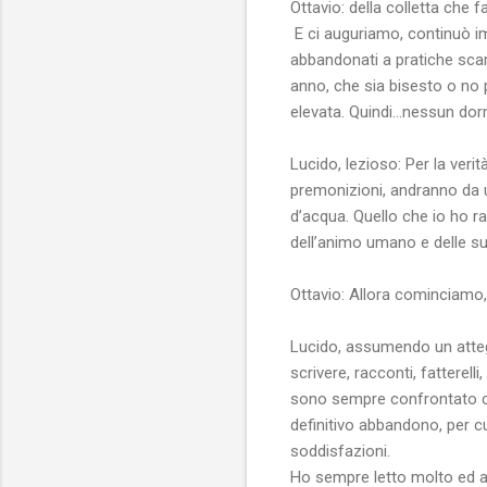
Ottavio: della colletta che
E ci auguriamo, continuò i
abbandonati a pratiche scar
anno, che sia bisesto o no 
elevata. Quindi…nessun dorma
Lucido, lezioso: Per la ver
premonizioni, andranno da u
d’acqua. Quello che io ho r
dell’animo umano e delle sue
Ottavio: Allora cominciamo,
Lucido, assumendo un attegg
scrivere, racconti, fatterel
sono sempre confrontato con
definitivo abbandono, per cu
soddisfazioni.
Ho sempre letto molto ed ass