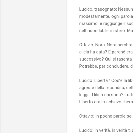
Lucido, trasognato: Nessun
modestamente, ogni parola è 
massimo, e raggiunge il suo
nell’insondabile mistero. Ma
Ottavio: Nora, Nora sembra i
gliela ha data? E perché era
successivo? Qui si rasenta 
Potrebbe, per concludere, di
Lucido: Libertà? Cos’è la li
agreste della fecondità, dell
legge. I liberi chi sono? Tut
Liberto era lo schiavo libera
Ottavio: In poche parole sei
Lucido: In verità, in verità t