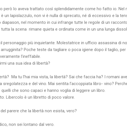
o però lo aveva trattato così splendidamente come ho fatto io. Nel 
un lapislazzulo, non vi è nulla di sprecato, né di eccessivo e la tens
 diapason, nel momento in cui infrange tutte le regole di un raccon
 tutta la scena
rimane quieta e ordinata come in un una lunga disso
l personaggio più inquietante. Molestatrice in ufficio assassina di not
 arrugginita? Poche teste da tagliare o poca igiene dopo il taglio, per
veramente l’ineffabile.
rmi una sua idea di libertà?
bertà?
Ma tu l’hai mia vista, la libertà? Sai che faccia ha? I romani ave
a sregolatezza e del vino. Mai sentita l’accoppiata libro- vino? Perché 
ti quelli che sono capaci e hanno voglia di leggere un libro.
to. Libercolo è un libretto di poco valore.
 del parere che la libertà non esista, vero?
i dico, non sei lontano dal vero.