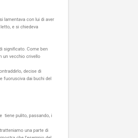
.
si lamentava con lui di aver
letto, e si chiedeva
 di significato. Come ben
n un vecchio crivello
ntraddirlo, decise di
te fuorusciva dai buchi del
 e
tiene pulito, passando, i
tratteniamo una parte di
imostra che l’esempio del