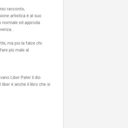
mio racconto,
ione artistica è al suo
to normale ed approda
lvenza.
te, ma poi la falce chi
 fare più male al
vano Liber Pater il dio
liber è anche il libro che si