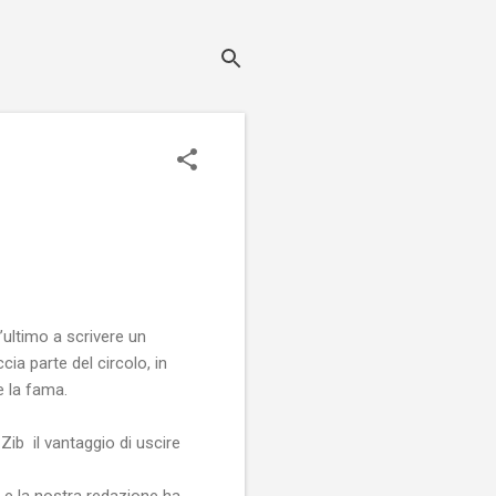
’ultimo a scrivere un
cia parte del circolo, in
e la fama.
 Zib
il vantaggio di uscire
o e la nostra redazione ha