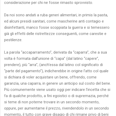
considerazione per chi ne fosse rimasto sprovvisto.
Da noi sono andati a ruba generi alimentari, in primis la pasta,
ed alcuni presidi sanitari, come mascherine anti contagio e
disinfettanti, manco fosse scoppiata la guerra e si temessero
già gli effetti delle ristrettezze conseguenti, come carestie e
pestilenze.
La parola “accaparramento”, derivata da “caparra”, che a sua
volta è formata dall’unione di “capa” (dal latino “capere”,
prendere), più “arra”, (anch’essa dal latino col significato di
“parte del pagamento”), indicherebbe in origine l’atto col quale
si dichiara di voler acquistare un bene, offrendo, come
garanzia, una caparra, in genere un anticipo sul costo del bene.
Più comunemente viene usato oggi per indicare l’incetta che si
fa di qualche prodotto, a fini egoistici o di supremazia, perché
si teme di non poterne trovare in un secondo momento,
oppure, per aumentarne il prezzo, rivendendolo in un secondo
momento, il tutto con grave disagio di chi rimane privo di beni