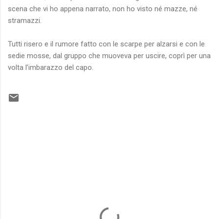
scena che vi ho appena narrato, non ho visto né mazze, né
stramazzi.
Tutti risero e il rumore fatto con le scarpe per alzarsi e con le
sedie mosse, dal gruppo che muoveva per uscire, coprì per una
volta l’imbarazzo del capo.
C
o
m
m
e
n
t
i