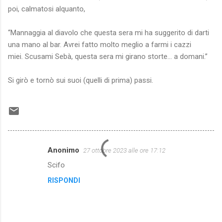
poi, calmatosi alquanto,
“Mannaggia al diavolo che questa sera mi ha suggerito di darti
una mano al bar. Avrei fatto molto meglio a farmi i cazzi
miei. Scusami Sebà, questa sera mi girano storte… a domani.”
Si girò e tornò sui suoi (quelli di prima) passi.
Anonimo
27 ottobre 2023 alle ore 17:12
C
Scifo
o
RISPONDI
m
m
e