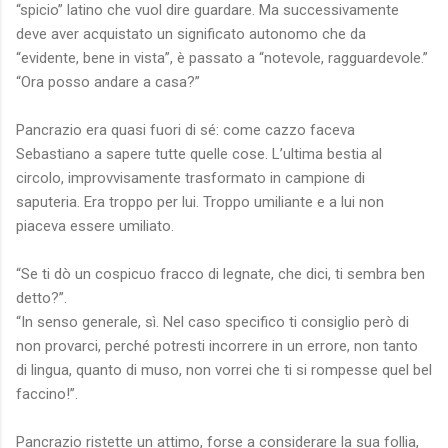
“spicio” latino che vuol dire guardare. Ma successivamente
deve aver acquistato un significato autonomo che da
“evidente, bene in vista”, è passato a “notevole, ragguardevole.”
“Ora posso andare a casa?”
Pancrazio era quasi fuori di sé: come cazzo faceva
Sebastiano a sapere tutte quelle cose. L’ultima bestia al
circolo, improvvisamente trasformato in campione di
saputeria. Era troppo per lui. Troppo umiliante e a lui non
piaceva essere umiliato.
“Se ti dò un cospicuo fracco di legnate, che dici, ti sembra ben
detto?”.
“In senso generale, sì. Nel caso specifico ti consiglio però di
non provarci, perché potresti incorrere in un errore, non tanto
di lingua, quanto di muso, non vorrei che ti si rompesse quel bel
faccino!”.
Pancrazio ristette un attimo, forse a considerare la sua follia,