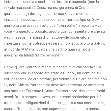
l’iniziale maiuscola e quella con l’iniziale minuscola. (con la
iniziale maiuscola è Gesù, ma era già prima di Cristo, uno
qualunque degli dei pagani compreso Giove, mentre, con
l’iniziale minuscola, indica un comune mortale, tipo un Salvini,
una volta che avesse avuto quei “pieni poteri” invocati a viva
voce – a questo proposito, arguto quel commentatore che sul
web, messosi nei panni di un autorevole osservatore
imparziale, come potrebbe essere un S.Pietro, rivolto a Salvini,
gli ricorda “A Mattè, guarda che perfino quassù, i poteri li
abbiamo distribuiti fra tre persone”!).
Come gli era venuto in mente di parlare di quella parola? Era
successo che in agosto era stato a Cugnoli, un comune sui
colli pescaresi ed era entrato, per volontà di Chiara che era con
lui, nella Chiesa Parrocchiale dove aveva trovato ed ammirato
una statua raffigurante il Cristo Pantocratore, risalente a molti
secoli fa. La scoperta aveva un interesse particolare perché
tutte le altre raffigurazioni di quel soggetto a sua conoscenza,
erano affreschi o pale, non sapeva che esistessero anche