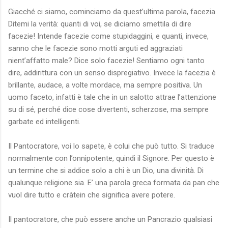
Giacché ci siamo, cominciamo da quest’ultima parola, facezia.
Ditemi la verità: quanti di voi, se diciamo smettila di dire
facezie! Intende facezie come stupidaggini, e quanti, invece,
sanno che le facezie sono motti arguti ed aggraziati
nient’affatto male? Dice solo facezie! Sentiamo ogni tanto
dire, addirittura con un senso dispregiativo. Invece la facezia è
brillante, audace, a volte mordace, ma sempre positiva. Un
uomo faceto, infatti è tale che in un salotto attrae l’attenzione
su di sé, perché dice cose divertenti, scherzose, ma sempre
garbate ed intelligenti.
Il Pantocratore, voi lo sapete, è colui che può tutto. Si traduce
normalmente con l’onnipotente, quindi il Signore. Per questo è
un termine che si addice solo a chi è un Dio, una divinità. Di
qualunque religione sia. E’ una parola greca formata da pan che
vuol dire tutto e cràtein che significa avere potere.
Il pantocratore, che può essere anche un Pancrazio qualsiasi