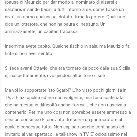
(pausa di Maurizio per dar modo al nominato di alzarsi e
salutare, inviando bacini a tutti intorno a sé, come fosse un
divo), un uomo qualunque, dotato di molto potere. Qualcuno
dice un lottatore, che non ha paura di nessuno. Un
ammazzasette, un capitan fracassa.
Insomma avete capito. Qualche fischio in sala, ma Maurizio fa
finta di non aver sentito.
Si fece avanti Ottavio, che era tornato da poco dalla sua Sicilia
e, inaspettatamente, rivolgendosi all’uditorio disse:
Ma voi lo sopportate ‘sto Sgarbi? L’ho visto pochi giorni fa in
TV, a Piazzapulita ed era sconvolgente, una furia scatenata,
che ha messo in difficoltà anche Formigli, che non riusciva a
contenerlo. Per me uno così non dovrebbe essere ammesso a
nessun consesso E’ convinto di essere un pantocratore al
quale è concesso tutto. Non capisco perché continuano ad
invitarlo ai vari spettacoli e talkshow in TV. E’ odiosissimo nel