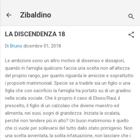
Passa ai contenuti principali
Zibaldino
LA DISCENDENZA 18
Di
Bruno
dicembre 01, 2018
Le ambizioni sono un altro motivo di dissenso e dissapori,
quando in famiglia qualcuno faccia una scelta non all’altezza
del proprio rango, per quanto riguarda le amicizie e soprattutto
i propositi matrimoniali. Specie se a tradirle sia un figlio o una
figlia che con sacrificio la famiglia ha portato su di un gradino
nella scala sociale. Che è proprio il caso di Eliseo/Raul, il
prescelto, il figlio di un calzolaio che diviene maestro ed
alimenta, nei suoi, sogni di grandezza. Iniziata la scalata,
perché non tendere più in alto? Un buon matrimonio è quello
che ci vuole per sollevarsi del tutto dallo stato primigenio. Non
una scelta avventata, la solita infatuazione, non lasciare che i