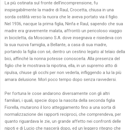
La più ostinata sul fronte dell’incomprensione, fu
inspiegabilmente la madre di Raul, Crocetta, chiusa in una
sorda ostilità verso la nuora che le aveva portato via il figlio.
Nel 1936, nacque la prima figlia, Ninfa e Raul, sapendo che sua
madre era gravemente malata, affrontò un pericoloso viaggio
in bicicletta, da Mosciano S.A. dove insegnava e risiedeva con
la sua nuova famiglia, a Bellante, a casa di sua madre,
portando la figlia con sé, dentro un cestino legato al telaio della
bici, affinché la nonna potesse conoscerla. Alla presenza del
figlio che le mostrava la nipotina, ella, in un supremo atto di
ripulsa, chiuse gli occhi per non vederla, infliggendo a lui la più
amara delusione. Morì poco tempo dopo senza ravvedersi.
Per fortuna le cose andarono diversamente con gli altri
familiari, i quali, specie dopo la nascita della seconda figlia
Fiorella, mutarono il loro atteggiamento fino a una sorta di
normalizzazione dei rapporti reciproci, che comprendeva, per
quanto riguardava le zie, un grande affetto nei confronti delle
nipoti e di Lucio che nascerà dopo, ed un leggero ritegno che