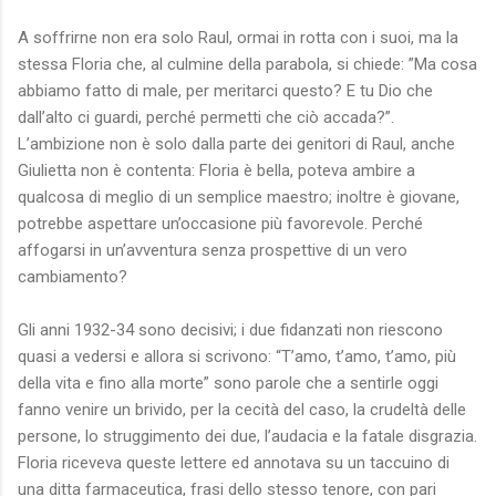
A soffrirne non era solo Raul, ormai in rotta con i suoi, ma la
stessa Floria che, al culmine della parabola, si chiede: ”Ma cosa
abbiamo fatto di male, per meritarci questo? E tu Dio che
dall’alto ci guardi, perché permetti che ciò accada?”.
L’ambizione non è solo dalla parte dei genitori di Raul, anche
Giulietta non è contenta: Floria è bella, poteva ambire a
qualcosa di meglio di un semplice maestro; inoltre è giovane,
potrebbe aspettare un’occasione più favorevole. Perché
affogarsi in un’avventura senza prospettive di un vero
cambiamento?
Gli anni 1932-34 sono decisivi; i due fidanzati non riescono
quasi a vedersi e allora si scrivono: “T’amo, t’amo, t’amo, più
della vita e fino alla morte” sono parole che a sentirle oggi
fanno venire un brivido, per la cecità del caso, la crudeltà delle
persone, lo struggimento dei due, l’audacia e la fatale disgrazia.
Floria riceveva queste lettere ed annotava su un taccuino di
una ditta farmaceutica, frasi dello stesso tenore, con pari