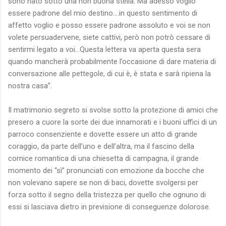
sono nato sotto una non buona stella. Ma adesso voglio
essere padrone del mio destino….in questo sentimento di
affetto voglio e posso essere padrone assoluto e voi se non
volete persuadervene, siete cattivi, però non potrò cessare di
sentirmi legato a voi…Questa lettera va aperta questa sera
quando mancherà probabilmente l’occasione di dare materia di
conversazione alle pettegole, di cui è, è stata e sarà ripiena la
nostra casa”.
Il matrimonio segreto si svolse sotto la protezione di amici che
presero a cuore la sorte dei due innamorati e i buoni uffici di un
parroco consenziente e dovette essere un atto di grande
coraggio, da parte dell’uno e dell’altra, ma il fascino della
cornice romantica di una chiesetta di campagna, il grande
momento dei “sì” pronunciati con emozione da bocche che
non volevano sapere se non di baci, dovette svolgersi per
forza sotto il segno della tristezza per quello che ognuno di
essi si lasciava dietro in previsione di conseguenze dolorose.