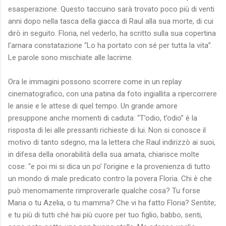
esasperazione. Questo taccuino sarà trovato poco più di venti
anni dopo nella tasca della giacca di Raul alla sua morte, di cui
dirò in seguito. Floria, nel vederlo, ha scritto sulla sua copertina
l’amara constatazione “Lo ha portato con sé per tutta la vita”.
Le parole sono mischiate alle lacrime.
Ora le immagini possono scorrere come in un replay
cinematografico, con una patina da foto ingiallita a ripercorrere
le ansie e le attese di quel tempo. Un grande amore
presuppone anche momenti di caduta: “T’odio, t’odio” è la
risposta di lei alle pressanti richieste di lui. Non si conosce il
motivo di tanto sdegno, ma la lettera che Raul indirizzò ai suoi,
in difesa della onorabilità della sua amata, chiarisce molte
cose: “e poi mi si dica un po’ l’origine e la provenienza di tutto
un mondo di male predicato contro la povera Floria. Chi è che
può menomamente rimproverarle qualche cosa? Tu forse
Maria o tu Azelia, o tu mamma? Che vi ha fatto Floria? Sentite;
e tu più di tutti ché hai più cuore per tuo figlio, babbo, senti,