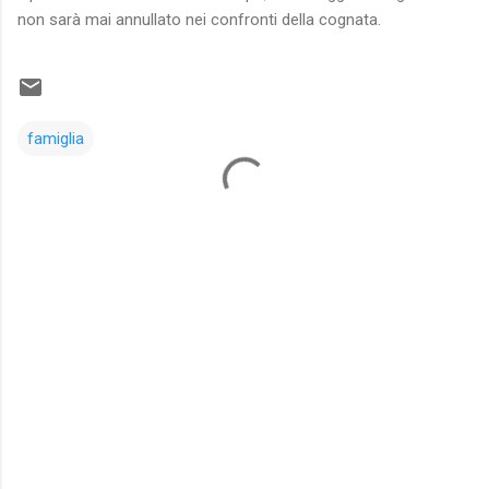
non sarà mai annullato nei confronti della cognata.
famiglia
C
o
m
m
e
n
t
i