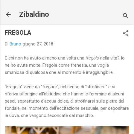
Passa ai contenuti principali
Zibaldino
FREGOLA
Di
Bruno
giugno 27, 2018
E chi non ha avuto almeno una volta una
fregola
nella vita? Io
ne ho avute molte. Fregola come frenesia, una voglia
smaniosa di qualcosa che al momento è irraggiungibile.
"Fregola" viene da "fregare", nel senso di "strofinare" e si
riferiva all'origine all'abitudine che hanno le femmine di alcuni
pesci, soprattutto d'acqua dolce, di strofinarsi sulle pietre del
fondale, nel momento dell'eccitazione sessuale, per depositare
le uova, che vengono fecondate dal maschio.