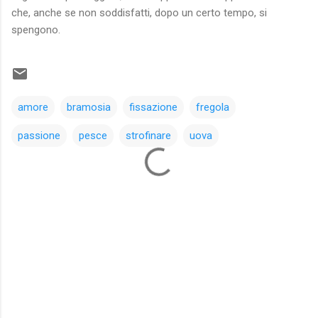
che, anche se non soddisfatti, dopo un certo tempo, si
spengono.
amore
bramosia
fissazione
fregola
passione
pesce
strofinare
uova
C
o
m
m
e
n
t
i