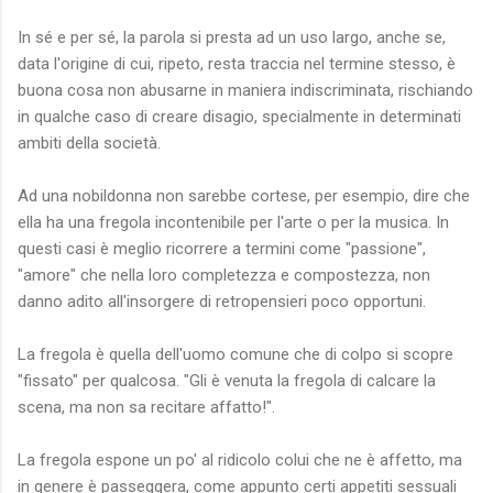
In sé e per sé, la parola si presta ad un uso largo, anche se,
data l'origine di cui, ripeto, resta traccia nel termine stesso, è
buona cosa non abusarne in maniera indiscriminata, rischiando
in qualche caso di creare disagio, specialmente in determinati
ambiti della società.
Ad una nobildonna non sarebbe cortese, per esempio, dire che
ella ha una fregola incontenibile per l'arte o per la musica. In
questi casi è meglio ricorrere a termini come "passione",
"amore" che nella loro completezza e compostezza, non
danno adito all'insorgere di retropensieri poco opportuni.
La fregola è quella dell'uomo comune che di colpo si scopre
"fissato" per qualcosa. "Gli è venuta la fregola di calcare la
scena, ma non sa recitare affatto!".
La fregola espone un po' al ridicolo colui che ne è affetto, ma
in genere è passeggera, come appunto certi appetiti sessuali