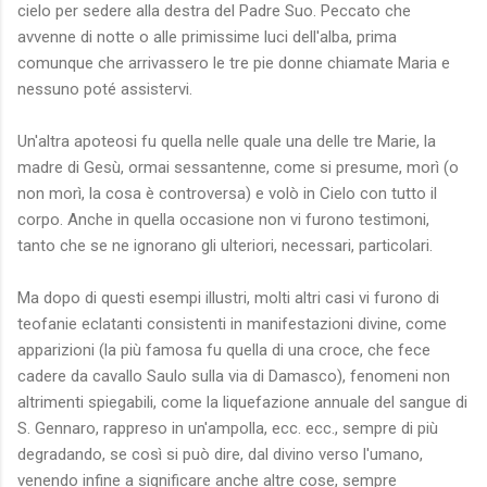
cielo per sedere alla destra del Padre Suo. Peccato che
avvenne di notte o alle primissime luci dell'alba, prima
comunque che arrivassero le tre pie donne chiamate Maria e
nessuno poté assistervi.
Un'altra apoteosi fu quella nelle quale una delle tre Marie, la
madre di Gesù, ormai sessantenne, come si presume, morì (o
non morì, la cosa è controversa) e volò in Cielo con tutto il
corpo. Anche in quella occasione non vi furono testimoni,
tanto che se ne ignorano gli ulteriori, necessari, particolari.
Ma dopo di questi esempi illustri, molti altri casi vi furono di
teofanie eclatanti consistenti in manifestazioni divine, come
apparizioni (la più famosa fu quella di una croce, che fece
cadere da cavallo Saulo sulla via di Damasco), fenomeni non
altrimenti spiegabili, come la liquefazione annuale del sangue di
S. Gennaro, rappreso in un'ampolla, ecc. ecc., sempre di più
degradando, se così si può dire, dal divino verso l'umano,
venendo infine a significare anche altre cose, sempre