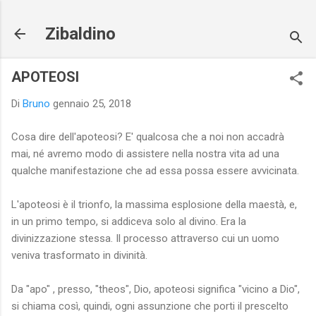
Passa ai contenuti principali
Zibaldino
APOTEOSI
Di
Bruno
gennaio 25, 2018
Cosa dire dell'apoteosi? E' qualcosa che a noi non accadrà
mai, né avremo modo di assistere nella nostra vita ad una
qualche manifestazione che ad essa possa essere avvicinata.
L'apoteosi è il trionfo, la massima esplosione della maestà, e,
in un primo tempo, si addiceva solo al divino. Era la
divinizzazione stessa. Il processo attraverso cui un uomo
veniva trasformato in divinità.
Da "apo" , presso, "theos", Dio, apoteosi significa "vicino a Dio",
si chiama così, quindi, ogni assunzione che porti il prescelto