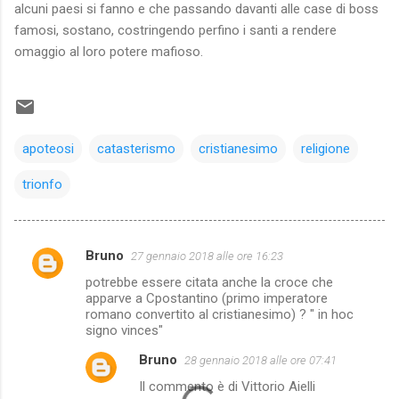
alcuni paesi si fanno e che passando davanti alle case di boss
famosi, sostano, costringendo perfino i santi a rendere
omaggio al loro potere mafioso.
apoteosi
catasterismo
cristianesimo
religione
trionfo
Bruno
27 gennaio 2018 alle ore 16:23
C
potrebbe essere citata anche la croce che
o
apparve a Cpostantino (primo imperatore
m
romano convertito al cristianesimo) ? " in hoc
signo vinces"
m
Bruno
28 gennaio 2018 alle ore 07:41
e
Il commento è di Vittorio Aielli
n